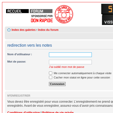
Index des galeries
•
Index du forum
redirection vers les notes
Nom d’utilisateur :
Mot de passe:
J’ai oublié mon mot de passe
Me connecter automatiquement à chaque visite
Cacher mon statut en ligne pour cette session
M’ENREGISTRER
Vous devez être enregistré pour vous connecter. L’enregistrement ne prend q
enregistrés. Avant de vous enregistrer, assurez-vous d’avoir pris connaissance 
Conditions d’utilisation
|
Politique de vie privée