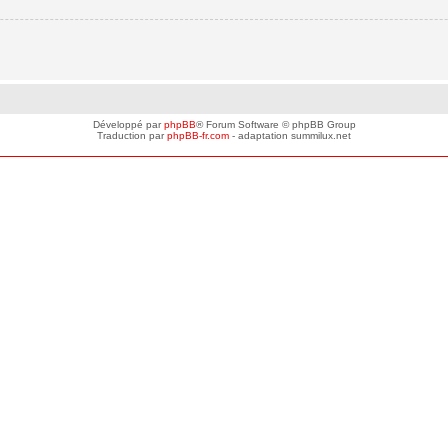
Développé par
phpBB
® Forum Software © phpBB Group
Traduction par
phpBB-fr.com
- adaptation summilux.net