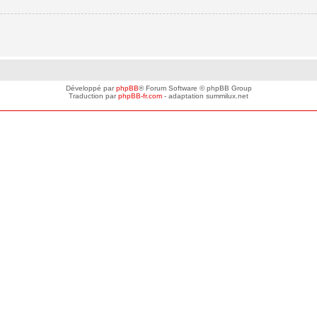
Développé par
phpBB
® Forum Software © phpBB Group
Traduction par
phpBB-fr.com
- adaptation summilux.net