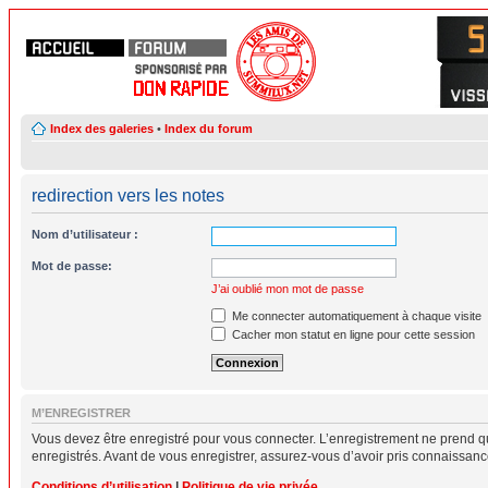
Index des galeries
•
Index du forum
redirection vers les notes
Nom d’utilisateur :
Mot de passe:
J’ai oublié mon mot de passe
Me connecter automatiquement à chaque visite
Cacher mon statut en ligne pour cette session
M’ENREGISTRER
Vous devez être enregistré pour vous connecter. L’enregistrement ne prend q
enregistrés. Avant de vous enregistrer, assurez-vous d’avoir pris connaissance 
Conditions d’utilisation
|
Politique de vie privée