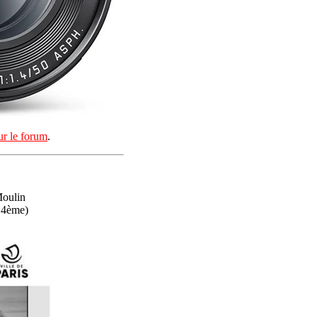
ur le forum
.
oulin
14ème)