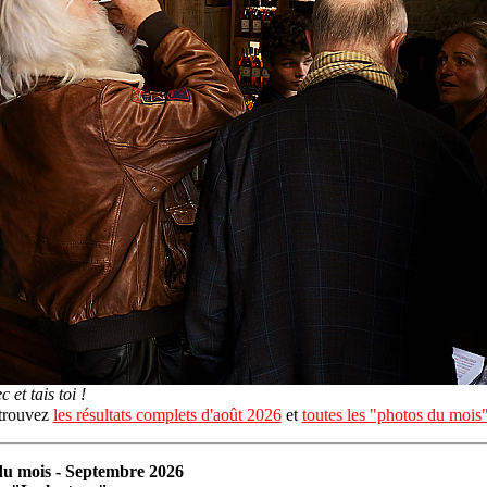
ec et tais toi !
trouvez
les résultats complets d'août 2026
et
toutes les "photos du mois
du mois - Septembre 2026