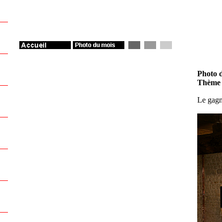
Photo 
Thème 
Le gagn