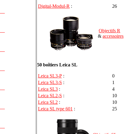
Digital-Modul-R
:
26
Objectifs R
&
accessoires
50 boîtiers Leica SL
Leica SL3-P
:
0
Leica SL3-S
:
1
Leica SL3
:
4
Leica SL2-S
:
10
Leica SL2
:
10
Leica SL type 601
:
25