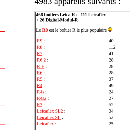
4983 appareils suivants :
466 boîtiers Leica R
et
111 Leicaflex
+ 26 Digital-Modul-R
Le
R8
est le boîtier R le plus populaire
R9
:
40
R8
:
112
R7
:
41
R6.2
:
28
R-E
:
28
R6
:
28
R5
:
37
R4
:
49
R4s
:
24
R4s2
:
27
R3
:
52
Leicaflex SL2
:
34
Leicaflex SL
:
52
Leicaflex
:
25