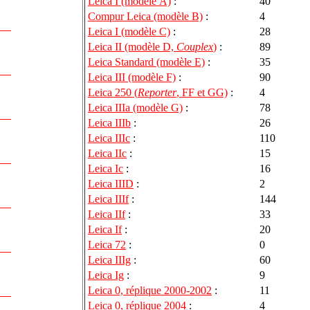
Leica I (modèle A)
:
40
Compur Leica (modèle B)
:
4
Leica I (modèle C)
:
28
Leica II (modèle D,
Couplex
)
:
89
Leica Standard (modèle E)
:
35
Leica III (modèle F)
:
90
Leica 250 (
Reporter
, FF et GG)
:
4
Leica IIIa (modèle G)
:
78
Leica IIIb
:
26
Leica IIIc
:
110
Leica IIc
:
15
Leica Ic
:
16
Leica IIID
:
2
Leica IIIf
:
144
Leica IIf
:
33
Leica If
:
20
Leica 72
:
0
Leica IIIg
:
60
Leica Ig
:
9
Leica 0, réplique 2000-2002
:
11
Leica 0, réplique 2004
:
4