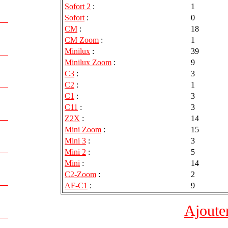
Sofort 2
:
1
Sofort
:
0
CM
:
18
CM Zoom
:
1
Minilux
:
39
Minilux Zoom
:
9
C3
:
3
C2
:
1
C1
:
3
C11
:
3
Z2X
:
14
Mini Zoom
:
15
Mini 3
:
3
Mini 2
:
5
Mini
:
14
C2-Zoom
:
2
AF-C1
:
9
Ajoute