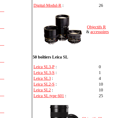
Digital-Modul-R
:
26
Objectifs R
&
accessoires
50 boîtiers Leica SL
Leica SL3-P
:
0
Leica SL3-S
:
1
Leica SL3
:
4
Leica SL2-S
:
10
Leica SL2
:
10
Leica SL type 601
:
25