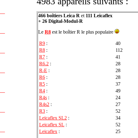
4983 appareils suivants :
466 boîtiers Leica R
et
111 Leicaflex
+ 26 Digital-Modul-R
Le
R8
est le boîtier R le plus populaire
R9
:
40
R8
:
112
R7
:
41
R6.2
:
28
R-E
:
28
R6
:
28
R5
:
37
R4
:
49
R4s
:
24
R4s2
:
27
R3
:
52
Leicaflex SL2
:
34
Leicaflex SL
:
52
Leicaflex
:
25