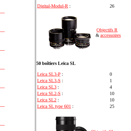
Digital-Modul-R
:
26
Objectifs R
&
accessoires
50 boîtiers Leica SL
Leica SL3-P
:
0
Leica SL3-S
:
1
Leica SL3
:
4
Leica SL2-S
:
10
Leica SL2
:
10
Leica SL type 601
:
25