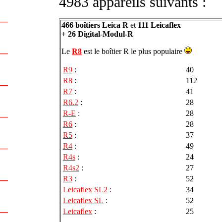
4983 appareils suivants :
466 boîtiers Leica R
et
111 Leicaflex
+ 26 Digital-Modul-R
Le
R8
est le boîtier R le plus populaire
R9
:
40
R8
:
112
R7
:
41
R6.2
:
28
R-E
:
28
R6
:
28
R5
:
37
R4
:
49
R4s
:
24
R4s2
:
27
R3
:
52
Leicaflex SL2
:
34
Leicaflex SL
:
52
Leicaflex
:
25