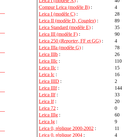
Leica I (modèle A)
:
40
Compur Leica (modèle B)
:
4
Leica I (modèle C)
:
28
Leica II (modèle D,
Couplex
)
:
89
Leica Standard (modèle E)
:
35
Leica III (modèle F)
:
90
Leica 250 (
Reporter
, FF et GG)
:
4
Leica IIIa (modèle G)
:
78
Leica IIIb
:
26
Leica IIIc
:
110
Leica IIc
:
15
Leica Ic
:
16
Leica IIID
:
2
Leica IIIf
:
144
Leica IIf
:
33
Leica If
:
20
Leica 72
:
0
Leica IIIg
:
60
Leica Ig
:
9
Leica 0, réplique 2000-2002
:
11
Leica 0, réplique 2004
:
4