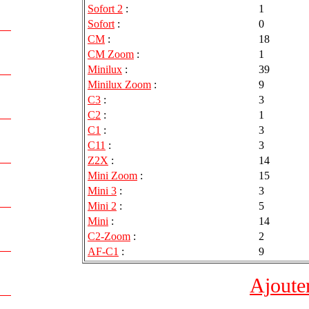
Sofort 2
:
1
Sofort
:
0
CM
:
18
CM Zoom
:
1
Minilux
:
39
Minilux Zoom
:
9
C3
:
3
C2
:
1
C1
:
3
C11
:
3
Z2X
:
14
Mini Zoom
:
15
Mini 3
:
3
Mini 2
:
5
Mini
:
14
C2-Zoom
:
2
AF-C1
:
9
Ajoute