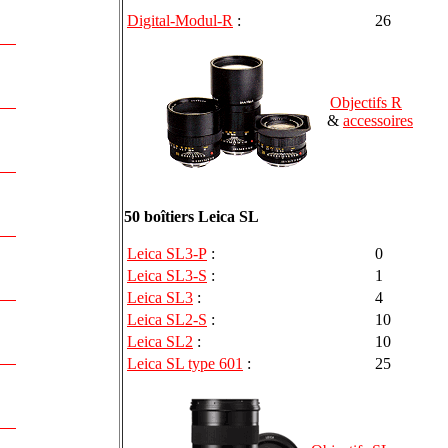
Digital-Modul-R
:
26
Objectifs R
&
accessoires
50 boîtiers Leica SL
Leica SL3-P
:
0
Leica SL3-S
:
1
Leica SL3
:
4
Leica SL2-S
:
10
Leica SL2
:
10
Leica SL type 601
:
25