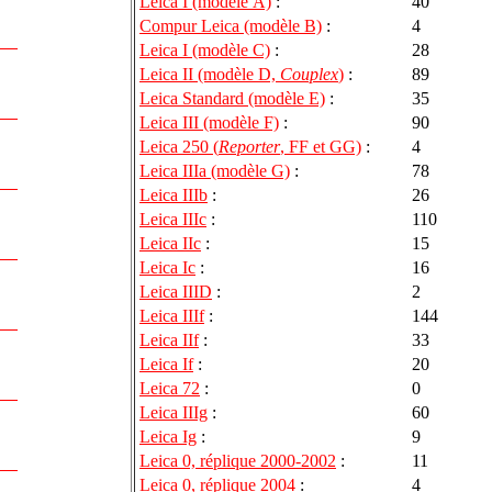
Leica I (modèle A)
:
40
Compur Leica (modèle B)
:
4
Leica I (modèle C)
:
28
Leica II (modèle D,
Couplex
)
:
89
Leica Standard (modèle E)
:
35
Leica III (modèle F)
:
90
Leica 250 (
Reporter
, FF et GG)
:
4
Leica IIIa (modèle G)
:
78
Leica IIIb
:
26
Leica IIIc
:
110
Leica IIc
:
15
Leica Ic
:
16
Leica IIID
:
2
Leica IIIf
:
144
Leica IIf
:
33
Leica If
:
20
Leica 72
:
0
Leica IIIg
:
60
Leica Ig
:
9
Leica 0, réplique 2000-2002
:
11
Leica 0, réplique 2004
:
4