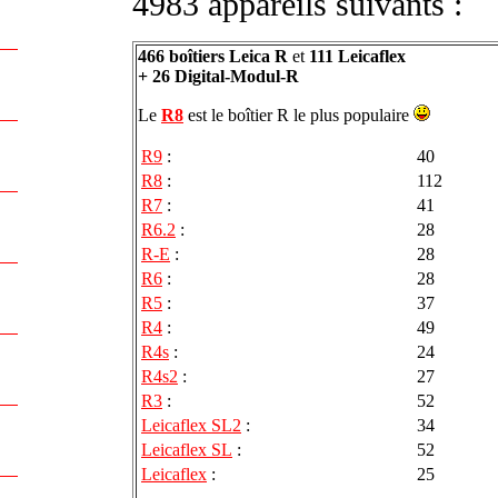
4983 appareils suivants :
466 boîtiers Leica R
et
111 Leicaflex
+ 26 Digital-Modul-R
Le
R8
est le boîtier R le plus populaire
R9
:
40
R8
:
112
R7
:
41
R6.2
:
28
R-E
:
28
R6
:
28
R5
:
37
R4
:
49
R4s
:
24
R4s2
:
27
R3
:
52
Leicaflex SL2
:
34
Leicaflex SL
:
52
Leicaflex
:
25