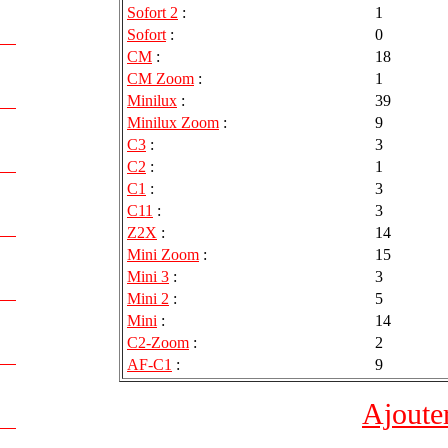
Sofort 2
:
1
Sofort
:
0
CM
:
18
CM Zoom
:
1
Minilux
:
39
Minilux Zoom
:
9
C3
:
3
C2
:
1
C1
:
3
C11
:
3
Z2X
:
14
Mini Zoom
:
15
Mini 3
:
3
Mini 2
:
5
Mini
:
14
C2-Zoom
:
2
AF-C1
:
9
Ajoute