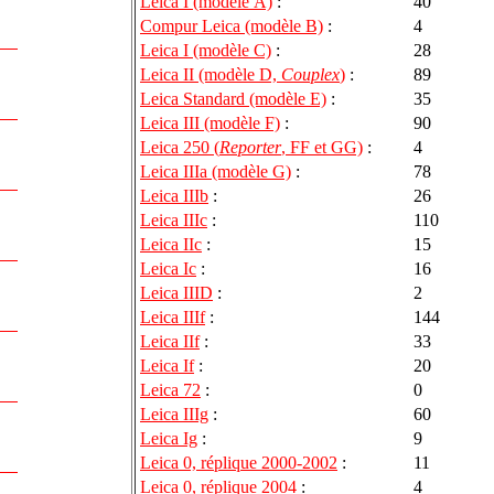
Leica I (modèle A)
:
40
Compur Leica (modèle B)
:
4
Leica I (modèle C)
:
28
Leica II (modèle D,
Couplex
)
:
89
Leica Standard (modèle E)
:
35
Leica III (modèle F)
:
90
Leica 250 (
Reporter
, FF et GG)
:
4
Leica IIIa (modèle G)
:
78
Leica IIIb
:
26
Leica IIIc
:
110
Leica IIc
:
15
Leica Ic
:
16
Leica IIID
:
2
Leica IIIf
:
144
Leica IIf
:
33
Leica If
:
20
Leica 72
:
0
Leica IIIg
:
60
Leica Ig
:
9
Leica 0, réplique 2000-2002
:
11
Leica 0, réplique 2004
:
4