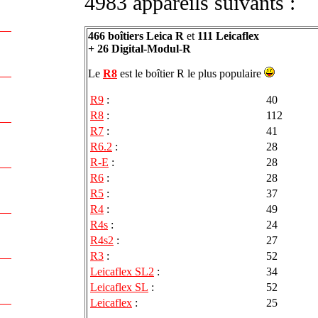
4983 appareils suivants :
466 boîtiers Leica R
et
111 Leicaflex
+ 26 Digital-Modul-R
Le
R8
est le boîtier R le plus populaire
R9
:
40
R8
:
112
R7
:
41
R6.2
:
28
R-E
:
28
R6
:
28
R5
:
37
R4
:
49
R4s
:
24
R4s2
:
27
R3
:
52
Leicaflex SL2
:
34
Leicaflex SL
:
52
Leicaflex
:
25