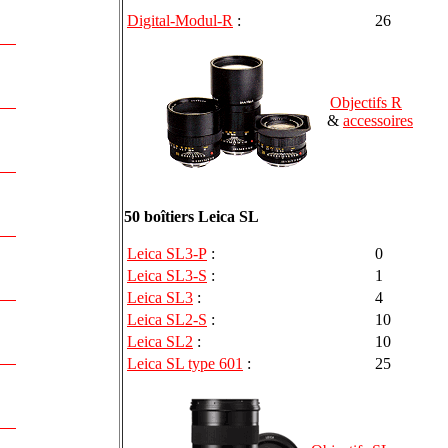
Digital-Modul-R
:
26
Objectifs R
&
accessoires
50 boîtiers Leica SL
Leica SL3-P
:
0
Leica SL3-S
:
1
Leica SL3
:
4
Leica SL2-S
:
10
Leica SL2
:
10
Leica SL type 601
:
25