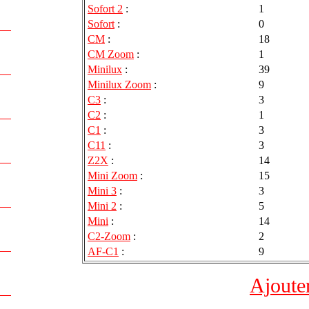
Sofort 2
:
1
Sofort
:
0
CM
:
18
CM Zoom
:
1
Minilux
:
39
Minilux Zoom
:
9
C3
:
3
C2
:
1
C1
:
3
C11
:
3
Z2X
:
14
Mini Zoom
:
15
Mini 3
:
3
Mini 2
:
5
Mini
:
14
C2-Zoom
:
2
AF-C1
:
9
Ajoute