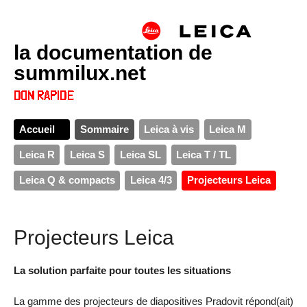
la documentation de
summilux.net
Accueil
Sommaire
Leica à vis
Leica M
Leica R
Leica S
Leica SL
Leica T / TL
Leica Q & compacts
Leica 4/3
Projecteurs Leica
Projecteurs Leica
La solution parfaite pour toutes les situations
La gamme des projecteurs de diapositives Pradovit répond(ait)