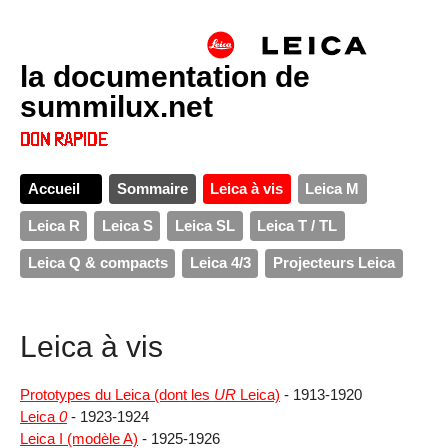
la documentation de
summilux.net
Accueil
Sommaire
Leica à vis
Leica M
Leica R
Leica S
Leica SL
Leica T / TL
Leica Q & compacts
Leica 4/3
Projecteurs Leica
Leica à vis
Prototypes du Leica (dont les
UR
Leica)
- 1913-1920
Leica
0
- 1923-1924
Leica I (modèle A)
- 1925-1926