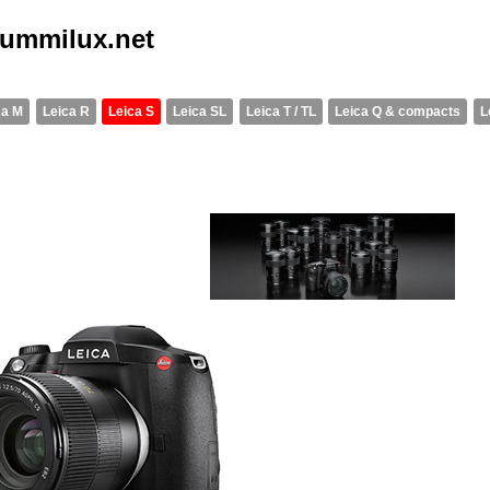
summilux.net
ca M
Leica R
Leica S
Leica SL
Leica T / TL
Leica Q & compacts
L