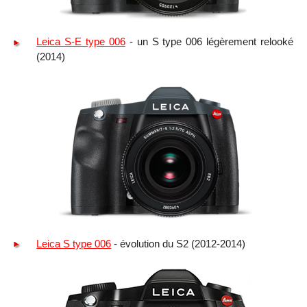
Leica S-E type 006
- un S type 006 légèrement relooké
(2014)
Leica S type 006
- évolution du S2 (2012-2014)