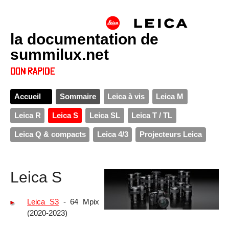
la documentation de
summilux.net
Accueil
Sommaire
Leica à vis
Leica M
Leica R
Leica S
Leica SL
Leica T / TL
Leica Q & compacts
Leica 4/3
Projecteurs Leica
Leica S
Leica S3
- 64 Mpix
(2020-2023)