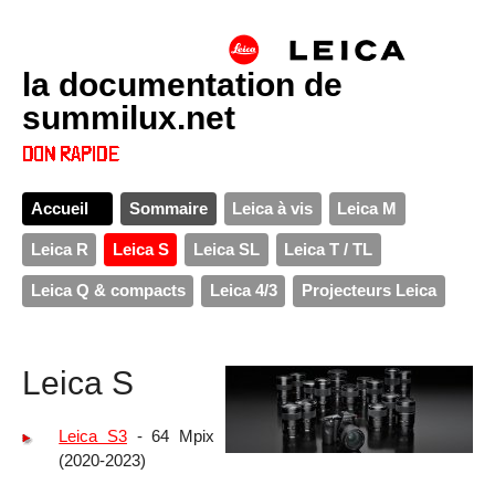
la documentation de
summilux.net
Accueil
Sommaire
Leica à vis
Leica M
Leica R
Leica S
Leica SL
Leica T / TL
Leica Q & compacts
Leica 4/3
Projecteurs Leica
Leica S
Leica S3
- 64 Mpix
(2020-2023)