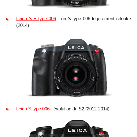
Leica S-E type 006
- un S type 006 légèrement relooké
(2014)
Leica S type 006
- évolution du S2 (2012-2014)