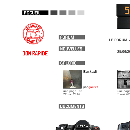
LE FORUM 
25/06/
Euskadi
par
gautier
une page
une pag
22 mai 2016
5 mai 20