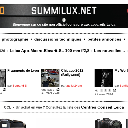
Bienvenue sur ce site non officiel consacré aux appareils Leica
photographie • discussions techniques • petites annonces • 
•
Leica Apo-Macro-Elmarit-SL 100 mm f/2,8
Les nouvelles...
2026 •
•
Fragments de Lyon
Chicago 2012
My Worl
(Bollywood)
par
Bertrand S
par
atelier24pm
par
Bertill
e
une page
1
2
3
13
17 mars 2026
29 mars 2014
Centres Conseil Leica
CCL • Un achat en vue ? Consultez la liste des