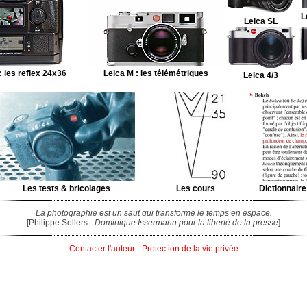
L
Leica SL
: les reflex 24x36
Leica M : les télémétriques
Leica 4/3
Les tests & bricolages
Les cours
Dictionnaire
La photographie est un saut qui transforme le temps en espace.
[Philippe Sollers
- Dominique Issermann pour la liberté de la presse
]
Contacter l'auteur
-
Protection de la vie privée