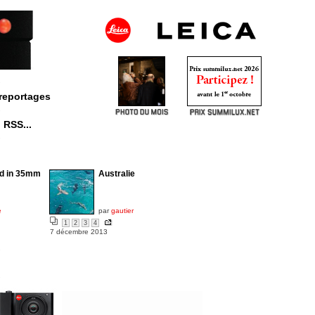
reportages
RSS...
•
d in 35mm
Australie
e
par
gautier
1
2
3
4
7 décembre 2013