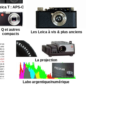
eica T : APS-C
Q et autres
Les Leica à vis & plus anciens
compacts
La projection
Labo argentique/numérique