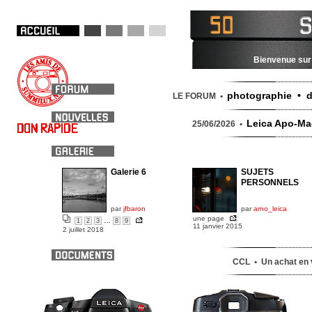
Bienvenue sur 
photographie • d
LE FORUM •
Leica Apo-Mac
25/06/2026 •
Galerie 6
SUJETS
PERSONNELS
par
jfbaron
par
arno_leica
une page
…
1
2
3
8
9
11 janvier 2015
2 juillet 2018
CCL • Un achat en v