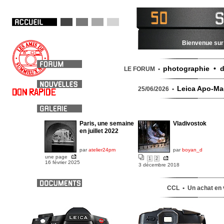
Bienvenue sur 
photographie • d
LE FORUM •
Leica Apo-Mac
25/06/2026 •
Paris, une semaine
Vladivostok
en juillet 2022
par
atelier24pm
par
boyan_d
une page
1
2
16 février 2025
3 décembre 2018
CCL • Un achat en v