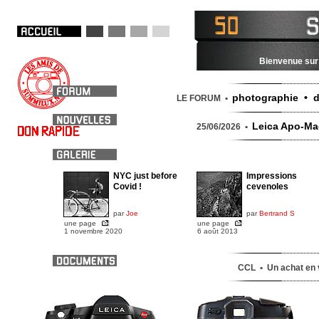
Bienvenue sur 
photographie • d
LE FORUM •
Leica Apo-Mac
25/06/2026 •
NYC just before
Impressions
Covid !
cevenoles
par
Joe
par
Bertrand S
une page
une page
1 novembre 2020
6 août 2013
CCL • Un achat en v