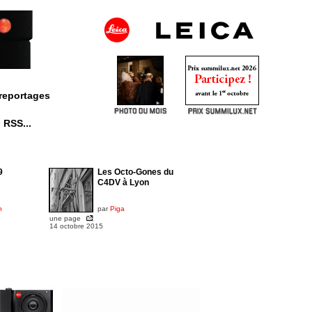
reportages
RSS...
•
9
Les Octo-Gones du
C4DV à Lyon
n
par
Piga
une page
14 octobre 2015