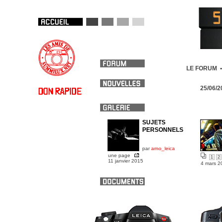
LE FORUM 
25/06/
SUJETS
PERSONNELS
par
arno_leica
une page
1
2
11 janvier 2015
4 mars 2