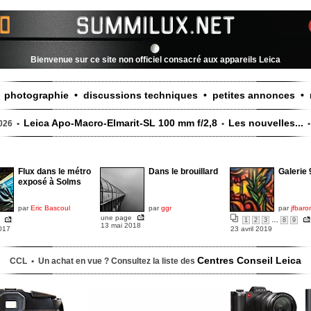
Bienvenue sur ce site non officiel consacré aux appareils Leica
photographie • discussions techniques • petites annonces • 
•
Leica Apo-Macro-Elmarit-SL 100 mm f/2,8
Les nouvelles...
2026 •
•
Flux dans le métro
Dans le brouillard
Galerie 
exposé à Solms
par
Eric Bascoul
par
ggr
par
jfbaro
une page
…
1
2
3
8
9
13 mai 2018
017
23 avril 2019
Centres Conseil Leica
CCL • Un achat en vue ? Consultez la liste des