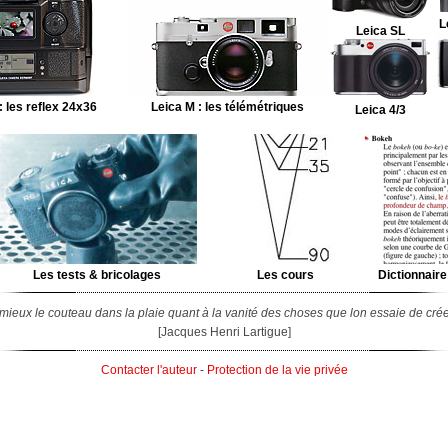
L
Leica SL
: les reflex 24x36
Leica M : les télémétriques
Leica 4/3
Les tests & bricolages
Les cours
Dictionnaire
 mieux le couteau dans la plaie quant à la vanité des choses que lon essaie de créer
[Jacques Henri Lartigue
]
Contacter l'auteur
-
Protection de la vie privée