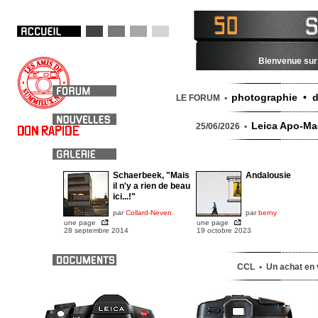
Bienvenue sur 
photographie • d
LE FORUM •
Leica Apo-Mac
25/06/2026 •
Schaerbeek, "Mais
Andalousie
il n'y a rien de beau
ici...!"
par
Collard-Neven
par
berny
une page
une page
28 septembre 2014
19 octobre 2023
CCL • Un achat en v