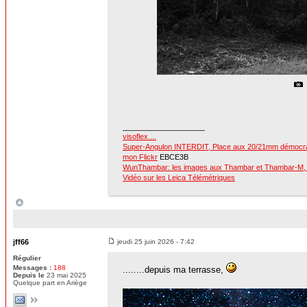
visoflex....
Super-Angulon INTERDIT, Place aux 20/21mm démocr
mon Flickr
EBCE3B
WunThambar: les images aux Thambar et Thambar-M, c
Vidéo sur les Leica Télémétriques
jff66
jeudi 25 juin 2026 - 7:42
Régulier
Messages :
188
........depuis ma terrasse,
Depuis le
23 mai 2025
Quelque part en Ariège