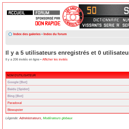
Index des galeries
•
Index du forum
Il y a 5 utilisateurs enregistrés et 0 utilisateu
Il y a 206 invités en ligne •
Afficher les invités
NOM D’UTILISATEUR
Google [Bot]
Baidu [Spider]
Bing [Bot]
Paradoxal
Blowupster
Légende:
Administrateurs
,
Modérateurs globaux