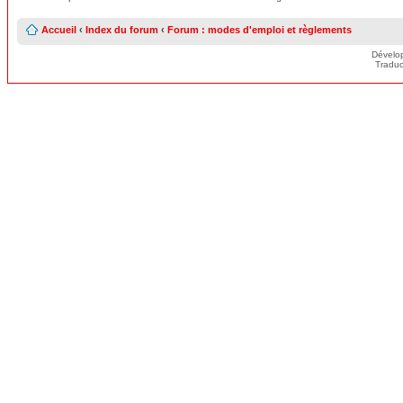
Accueil
‹
Index du forum
‹
Forum : modes d'emploi et règlements
Dévelo
Traduc