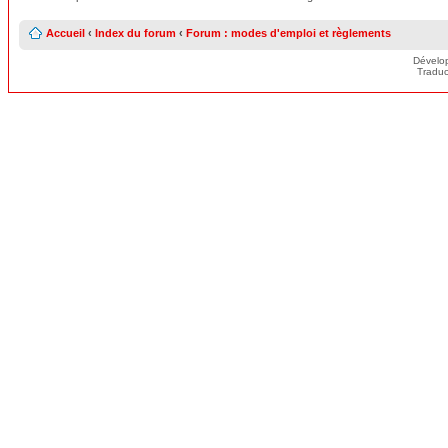
Accueil
‹
Index du forum
‹
Forum : modes d'emploi et règlements
Dévelo
Traduc