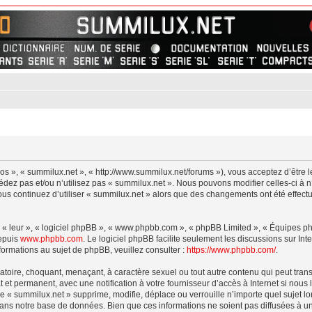
nos », « summilux.net », « http://www.summilux.net/forums »), vous acceptez d’être
cédez pas et/ou n’utilisez pas « summilux.net ». Nous pouvons modifier celles-ci à
 vous continuez d’utiliser « summilux.net » alors que des changements ont été effe
 « leur », « logiciel phpBB », « www.phpbb.com », « phpBB Limited », « Équipes phpB
depuis
www.phpbb.com
. Le logiciel phpBB facilite seulement les discussions sur I
rmations au sujet de phpBB, veuillez consulter :
https://www.phpbb.com/
.
atoire, choquant, menaçant, à caractère sexuel ou tout autre contenu qui peut tran
 et permanent, avec une notification à votre fournisseur d’accès à Internet si nou
e « summilux.net » supprime, modifie, déplace ou verrouille n’importe quel sujet 
ans notre base de données. Bien que ces informations ne soient pas diffusées à un