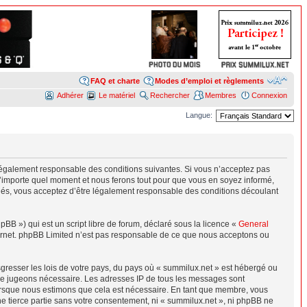
FAQ et charte
Modes d’emploi et règlements
Adhérer
Le matériel
Rechercher
Membres
Connexion
Langue:
 légalement responsable des conditions suivantes. Si vous n’acceptez pas
 n’importe quel moment et nous ferons tout pour que vous en soyez informé,
ctués, vous acceptez d’être légalement responsable des conditions découlant
B ») qui est un script libre de forum, déclaré sous la licence «
General
nternet. phpBB Limited n’est pas responsable de ce que nous acceptons ou
sgresser les lois de votre pays, du pays où « summilux.net » est hébergé ou
s le jugeons nécessaire. Les adresses IP de tous les messages sont
lorsque nous estimons que cela est nécessaire. En tant que membre, vous
e tierce partie sans votre consentement, ni « summilux.net », ni phpBB ne