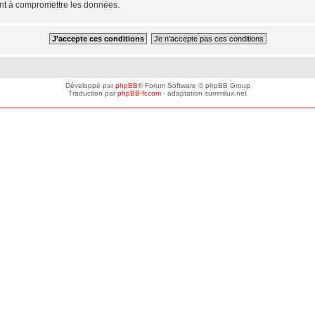
ant à compromettre les données.
Développé par
phpBB
® Forum Software © phpBB Group
Traduction par
phpBB-fr.com
- adaptation summilux.net