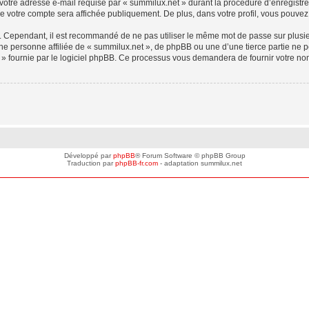
votre adresse e-mail requise par « summilux.net » durant la procédure d’enregistreme
e votre compte sera affichée publiquement. De plus, dans votre profil, vous pouvez 
é. Cependant, il est recommandé de ne pas utiliser le même mot de passe sur plusieu
e personne affiliée de « summilux.net », de phpBB ou une d’une tierce partie ne p
 » fournie par le logiciel phpBB. Ce processus vous demandera de fournir votre nom
Développé par
phpBB
® Forum Software © phpBB Group
Traduction par
phpBB-fr.com
- adaptation summilux.net