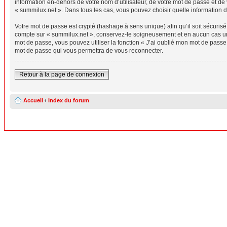
information en-dehors de votre nom d’utilisateur, de votre mot de passe et de 
« summilux.net ». Dans tous les cas, vous pouvez choisir quelle information d
Votre mot de passe est crypté (hashage à sens unique) afin qu’il soit sécuris
compte sur « summilux.net », conservez-le soigneusement et en aucun cas un
mot de passe, vous pouvez utiliser la fonction « J’ai oublié mon mot de passe
mot de passe qui vous permettra de vous reconnecter.
Retour à la page de connexion
Accueil
‹
Index du forum