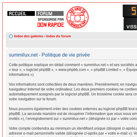
Index des galeries
•
Index du forum
summilux.net - Politique de vie privée
Cette politique explique en détail comment « summilux.net » et ses sociétés af
« leur », « logiciel phpBB », « www.phpbb.com », « phpBB Limited », « Équipes
informations »).
Vos informations sont collectées de deux manières. Premièrement, en naviguant
navigateur Internet de votre ordinateur. Les deux premiers cookies ne contienne
automatiquement assignés par le logiciel phpBB. Un troisième cookie sera créé
votre navigation sur le forum.
Nous pouvons également créer des cookies externes au logiciel phpBB tout en
phpBB. La seconde manière est de récupérer l’information que vous nous envoye
invités »), l’enregistrement sur « summilux.net » (désignée ici par « votre c
Votre compte contiendra au minimum un identifiant unique (désigné ci-après pa
adresse e-mail personnelle valide (désignée ci-après par « votre e-mail »). 