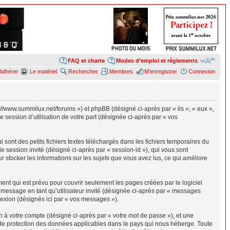
FAQ et charte
Modes d’emploi et règlements
Adhérer
Le matériel
Rechercher
Membres
M’enregistrer
Connexion
p://www.summilux.net/forums ») et phpBB (désigné ci-après par « ils », « eux »,
 session d’utilisation de votre part (désignée ci-après par « vos
sont des petits fichiers textes téléchargés dans les fichiers temporaires du
de session invité (désigné ci-après par « session-id »), qui vous sont
r stocker les informations sur les sujets que vous avez lus, ce qui améliore
nt qui est prévu pour couvrir seulement les pages créées par le logiciel
e message en tant qu’utilisateur invité (désignée ci-après par « messages
nexion (désignés ici par « vos messages »).
n à votre compte (désigné ci-après par « votre mot de passe »), et une
s de protection des données applicables dans le pays qui nous héberge. Toute