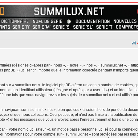
filiées (désignés ci-après par « nous », « notre », « nos », « summilux.net », « htt
 phpBB ») utilisent n’importe quelle information collectée pendant n’importe quelle
 sur « summilux.net », le logiciel phpBB créera un certain nombre de cookies, qui 
nt qu’un identifiant utilisateur (désigné ci-après par « user-id ») et un identifiant 
 une fois que vous naviguerez sur les sujets de « summilux.net » et est utilisé pou
 naviguant sur « summilux.net », bien que ceux-ci soient hors de portée du docume
z et que nous collectons. Ceci peut être, et n’est pas limité à : la publication d
ompte ») et les messages que vous envoyez après l’enregistrement et lors d’une con
r « votre nom d’utilisateur »), un mot de passe personnel utilisé pour la connexio
Vos informations pour votre compte sur « summilux.net » sont protégées par les loi