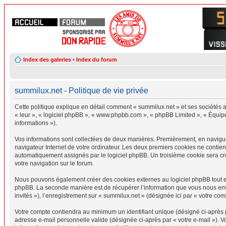
Index des galeries
•
Index du forum
summilux.net - Politique de vie privée
Cette politique explique en détail comment « summilux.net » et ses sociétés af
« leur », « logiciel phpBB », « www.phpbb.com », « phpBB Limited », « Équipes
informations »).
Vos informations sont collectées de deux manières. Premièrement, en naviguant
navigateur Internet de votre ordinateur. Les deux premiers cookies ne contienne
automatiquement assignés par le logiciel phpBB. Un troisième cookie sera créé
votre navigation sur le forum.
Nous pouvons également créer des cookies externes au logiciel phpBB tout en
phpBB. La seconde manière est de récupérer l’information que vous nous envoye
invités »), l’enregistrement sur « summilux.net » (désignée ici par « votre c
Votre compte contiendra au minimum un identifiant unique (désigné ci-après pa
adresse e-mail personnelle valide (désignée ci-après par « votre e-mail »). 