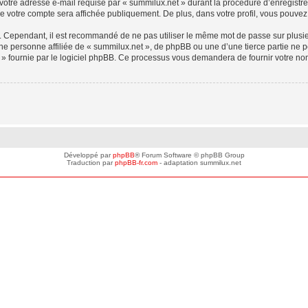
votre adresse e-mail requise par « summilux.net » durant la procédure d’enregistreme
e votre compte sera affichée publiquement. De plus, dans votre profil, vous pouvez 
é. Cependant, il est recommandé de ne pas utiliser le même mot de passe sur plusieu
e personne affiliée de « summilux.net », de phpBB ou une d’une tierce partie ne p
 » fournie par le logiciel phpBB. Ce processus vous demandera de fournir votre nom
Développé par
phpBB
® Forum Software © phpBB Group
Traduction par
phpBB-fr.com
- adaptation summilux.net