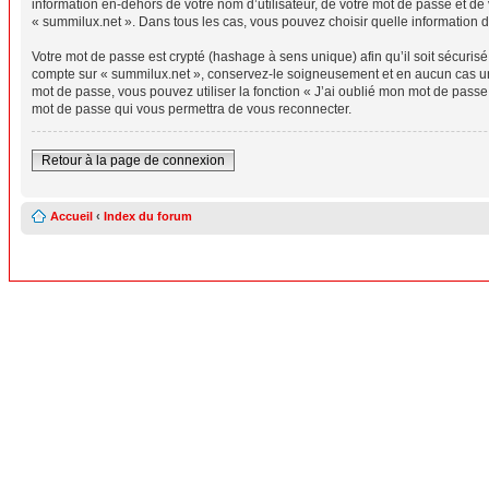
information en-dehors de votre nom d’utilisateur, de votre mot de passe et de 
« summilux.net ». Dans tous les cas, vous pouvez choisir quelle information d
Votre mot de passe est crypté (hashage à sens unique) afin qu’il soit sécuris
compte sur « summilux.net », conservez-le soigneusement et en aucun cas un
mot de passe, vous pouvez utiliser la fonction « J’ai oublié mon mot de passe
mot de passe qui vous permettra de vous reconnecter.
Retour à la page de connexion
Accueil
‹
Index du forum