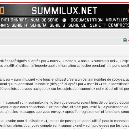
filiées (désignés ci-après par « nous », « notre », « nos », « summilux.net », « htt
 phpBB ») utilisent n’importe quelle information collectée pendant n’importe quelle
 sur « summilux.net », le logiciel phpBB créera un certain nombre de cookies, qui 
nt qu’un identifiant utilisateur (désigné ci-après par « user-id ») et un identifiant 
 une fois que vous naviguerez sur les sujets de « summilux.net » et est utilisé pou
 naviguant sur « summilux.net », bien que ceux-ci soient hors de portée du docume
z et que nous collectons. Ceci peut être, et n’est pas limité à : la publication d
ompte ») et les messages que vous envoyez après l’enregistrement et lors d’une con
r « votre nom d’utilisateur »), un mot de passe personnel utilisé pour la connexio
Vos informations pour votre compte sur « summilux.net » sont protégées par les loi