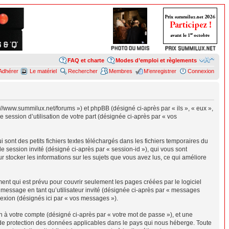
FAQ et charte
Modes d’emploi et règlements
Adhérer
Le matériel
Rechercher
Membres
M’enregistrer
Connexion
p://www.summilux.net/forums ») et phpBB (désigné ci-après par « ils », « eux »,
 session d’utilisation de votre part (désignée ci-après par « vos
sont des petits fichiers textes téléchargés dans les fichiers temporaires du
de session invité (désigné ci-après par « session-id »), qui vous sont
r stocker les informations sur les sujets que vous avez lus, ce qui améliore
nt qui est prévu pour couvrir seulement les pages créées par le logiciel
e message en tant qu’utilisateur invité (désignée ci-après par « messages
nexion (désignés ici par « vos messages »).
n à votre compte (désigné ci-après par « votre mot de passe »), et une
s de protection des données applicables dans le pays qui nous héberge. Toute