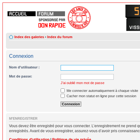
Index des galeries
•
Index du forum
Connexion
Nom d’utilisateur :
Mot de passe:
J’ai oublié mon mot de passe
Me connecter automatiquement à chaque visite
Cacher mon statut en ligne pour cette session
M’ENREGISTRER
Vous devez être enregistré pour vous connecter. L’enregistrement ne prend q
enregistrés. Avant de vous enregistrer, assurez-vous d’avoir pris connaissance 
Conditions d’utilisation
|
Politique de vie privée