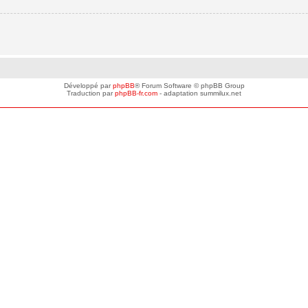
Développé par
phpBB
® Forum Software © phpBB Group
Traduction par
phpBB-fr.com
- adaptation summilux.net