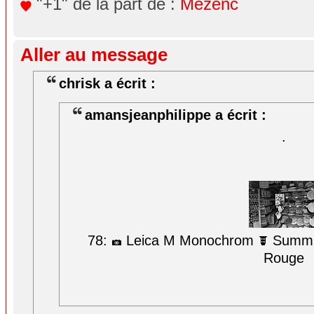
"+1" de la part de :
Mezenc
Aller au message
chrisk a écrit :
amansjeanphilippe a écrit :
.
78:
Leica M Monochrom
Summil
Rouge