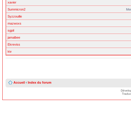
xavier
Summicron2
Me
Syzzouille
mazwoxs
sgpil
jamalbee
Ekreviss
kiv
Accueil
‹
Index du forum
Dévelo
Traduc