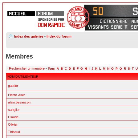
Index des galeries
•
Index du forum
Membres
Rechercher un membre
•
Tous
A
B
C
D
E
F
G
H
I
J
K
L
M
N
O
P
Q
R
S
T
U
NOM D’UTILISATEUR
gautier
Pierre-Alain
alain.besancon
sanglier
Claude
Olivier
Thibaud