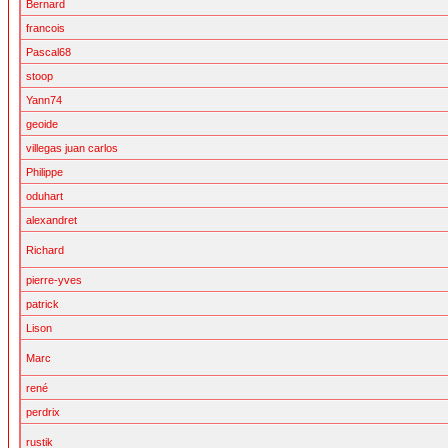
Bernard
francois
Pascal68
stoop
Yann74
geoide
villegas juan carlos
Philippe
oduhart
alexandret
Richard
pierre-yves
patrick
Lison
Marc
rené
perdrix
rustik