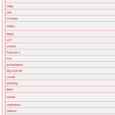
Gilles
zéa
Christian
100iso
Marie
LCT
arnaud
Francois J
Fox
gcompagnon
DELOUCHE
Leonid
photomg
jlpieri
edrahil
septentrion
rederon