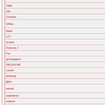
Gilles
zéa
Christian
100iso
Marie
LCT
arnaud
Francois J
Fox
gcompagnon
DELOUCHE
Leonid
photomg
jlpieri
edrahil
septentrion
rederon