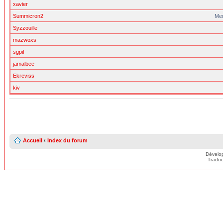
xavier
Summicron2
Me
Syzzouille
mazwoxs
sgpil
jamalbee
Ekreviss
kiv
Accueil
‹
Index du forum
Dévelo
Traduc