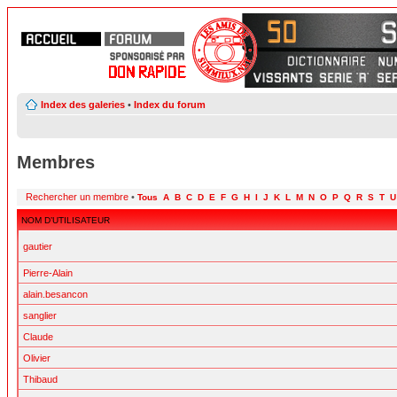
Index des galeries
•
Index du forum
Membres
Rechercher un membre
•
Tous
A
B
C
D
E
F
G
H
I
J
K
L
M
N
O
P
Q
R
S
T
U
NOM D’UTILISATEUR
gautier
Pierre-Alain
alain.besancon
sanglier
Claude
Olivier
Thibaud