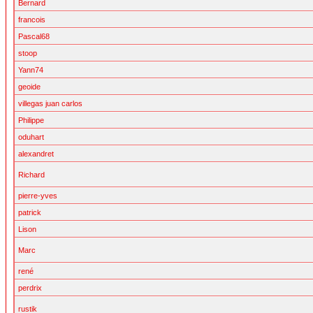
Bernard
francois
Pascal68
stoop
Yann74
geoide
villegas juan carlos
Philippe
oduhart
alexandret
Richard
pierre-yves
patrick
Lison
Marc
rené
perdrix
rustik