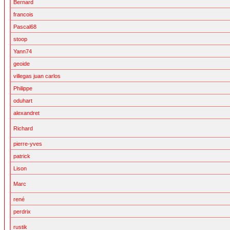
Bernard
francois
Pascal68
stoop
Yann74
geoide
villegas juan carlos
Philippe
oduhart
alexandret
Richard
pierre-yves
patrick
Lison
Marc
rené
perdrix
rustik