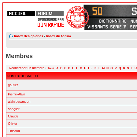
Index des galeries
•
Index du forum
Membres
Rechercher un membre
•
Tous
A
B
C
D
E
F
G
H
I
J
K
L
M
N
O
P
Q
R
S
T
U
NOM D’UTILISATEUR
gautier
Pierre-Alain
alain.besancon
sanglier
Claude
Olivier
Thibaud