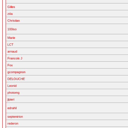
Gilles
zéa
Christian
100iso
Marie
LCT
arnaud
Francois J
Fox
gcompagnon
DELOUCHE
Leonid
photomg
jlpieri
edrahil
septentrion
rederon