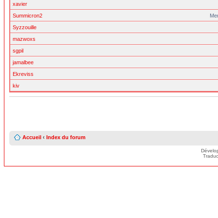
xavier
Summicron2
Me
Syzzouille
mazwoxs
sgpil
jamalbee
Ekreviss
kiv
Accueil
‹
Index du forum
Dévelo
Traduc