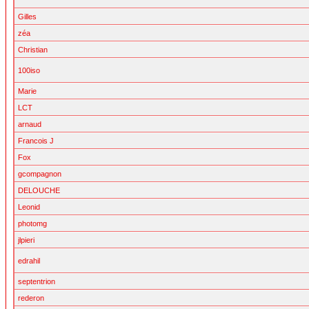
Gilles
zéa
Christian
100iso
Marie
LCT
arnaud
Francois J
Fox
gcompagnon
DELOUCHE
Leonid
photomg
jlpieri
edrahil
septentrion
rederon