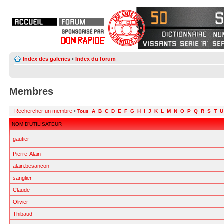
Index des galeries
•
Index du forum
Membres
Rechercher un membre
•
Tous
A
B
C
D
E
F
G
H
I
J
K
L
M
N
O
P
Q
R
S
T
U
NOM D’UTILISATEUR
gautier
Pierre-Alain
alain.besancon
sanglier
Claude
Olivier
Thibaud