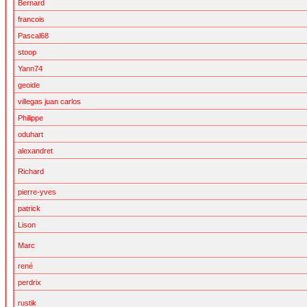
Bernard
francois
Pascal68
stoop
Yann74
geoide
villegas juan carlos
Philippe
oduhart
alexandret
Richard
pierre-yves
patrick
Lison
Marc
rené
perdrix
rustik