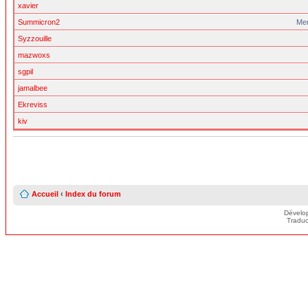
xavier
Summicron2
Me
Syzzouille
mazwoxs
sgpil
jamalbee
Ekreviss
kiv
Accueil
‹
Index du forum
Dévelo
Traduc