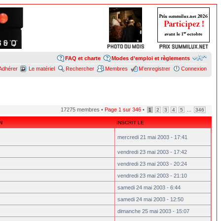
FAQ et charte
Modes d’emploi et règlements
Adhérer
Le matériel
Rechercher
Membres
M’enregistrer
Connexion
17275 membres •
Page
1
sur
346
•
...
1
2
3
4
5
346
N
INSCRIT LE
mercredi 21 mai 2003 - 17:41
vendredi 23 mai 2003 - 17:42
vendredi 23 mai 2003 - 20:24
vendredi 23 mai 2003 - 21:10
samedi 24 mai 2003 - 6:44
samedi 24 mai 2003 - 12:50
dimanche 25 mai 2003 - 15:07