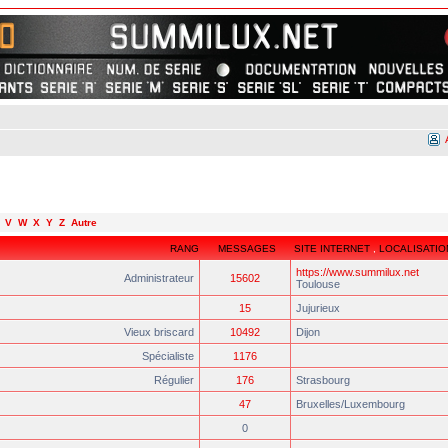
V
W
X
Y
Z
Autre
RANG
MESSAGES
SITE INTERNET
,
LOCALISATIO
https://www.summilux.net
Administrateur
15602
Toulouse
15
Jujurieux
Vieux briscard
10492
Dijon
Spécialiste
1176
Régulier
176
Strasbourg
47
Bruxelles/Luxembourg
0