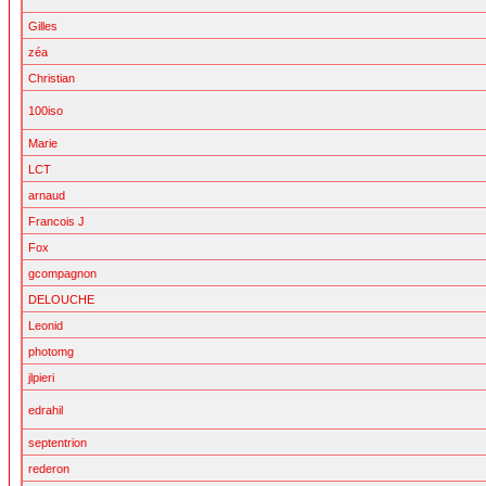
Gilles
zéa
Christian
100iso
Marie
LCT
arnaud
Francois J
Fox
gcompagnon
DELOUCHE
Leonid
photomg
jlpieri
edrahil
septentrion
rederon