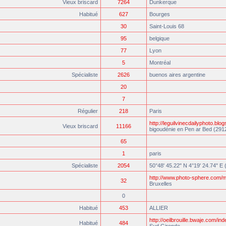
Vieux briscard
7264
Dunkerque
Habitué
627
Bourges
30
Saint-Louis 68
95
belgique
77
Lyon
5
Montréal
Spécialiste
2626
buenos aires argentine
20
7
Régulier
218
Paris
http://leguilvinecdailyphoto.blo
Vieux briscard
11166
bigoudénie en Pen ar Bed (291
65
1
paris
Spécialiste
2054
50°48' 45.22" N 4°19' 24.74" E 
http://www.photo-sphere.com/m
32
Bruxelles
0
Habitué
453
ALLIER
http://oeilbrouille.bwaje.com/ind
Habitué
484