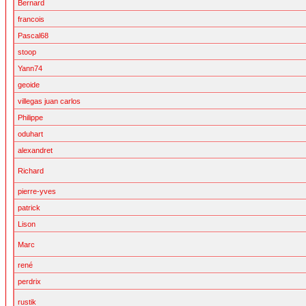
Bernard
francois
Pascal68
stoop
Yann74
geoide
villegas juan carlos
Philippe
oduhart
alexandret
Richard
pierre-yves
patrick
Lison
Marc
rené
perdrix
rustik