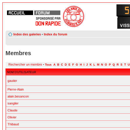
Index des galeries
•
Index du forum
Membres
Rechercher un membre
•
Tous
A
B
C
D
E
F
G
H
I
J
K
L
M
N
O
P
Q
R
S
T
U
NOM D’UTILISATEUR
gautier
Pierre-Alain
alain.besancon
sanglier
Claude
Olivier
Thibaud