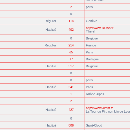
Sud Gironde
2
paris
0
Régulier
114
Genève
http://www.100iso.fr
Habitué
402
There!
0
Belgique
Régulier
214
France
65
Paris
17
Bretagne
Habitué
517
Belgique
0
0
paris
Habitué
341
Paris
1
Rhône-Alpes
2
http://www.50mm.fr
Habitué
427
La Tour du Pin, non loin de Lyo
0
Habitué
808
Saint-Cloud