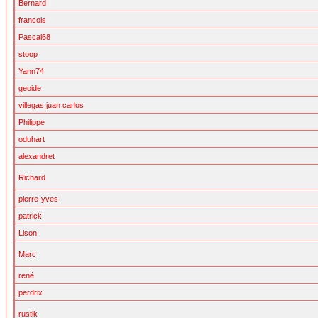
Bernard
francois
Pascal68
stoop
Yann74
geoide
villegas juan carlos
Philippe
oduhart
alexandret
Richard
pierre-yves
patrick
Lison
Marc
rené
perdrix
rustik