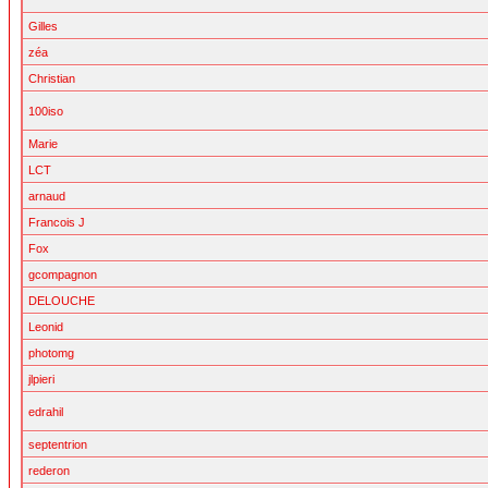
Gilles
zéa
Christian
100iso
Marie
LCT
arnaud
Francois J
Fox
gcompagnon
DELOUCHE
Leonid
photomg
jlpieri
edrahil
septentrion
rederon