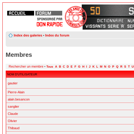
Index des galeries
•
Index du forum
Membres
Rechercher un membre
•
Tous
A
B
C
D
E
F
G
H
I
J
K
L
M
N
O
P
Q
R
S
T
U
NOM D’UTILISATEUR
gautier
Pierre-Alain
alain.besancon
sanglier
Claude
Olivier
Thibaud