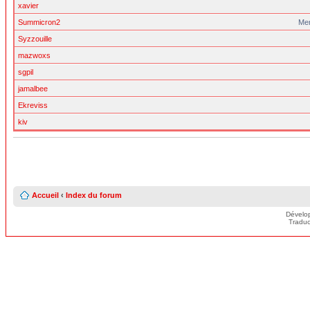
xavier
Summicron2
Me
Syzzouille
mazwoxs
sgpil
jamalbee
Ekreviss
kiv
Accueil
‹
Index du forum
Dévelo
Traduc