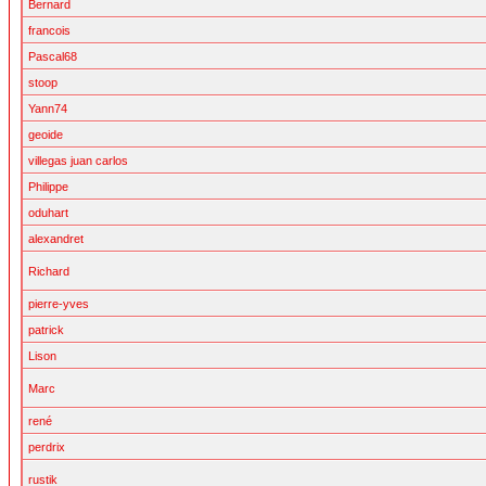
Bernard
francois
Pascal68
stoop
Yann74
geoide
villegas juan carlos
Philippe
oduhart
alexandret
Richard
pierre-yves
patrick
Lison
Marc
rené
perdrix
rustik