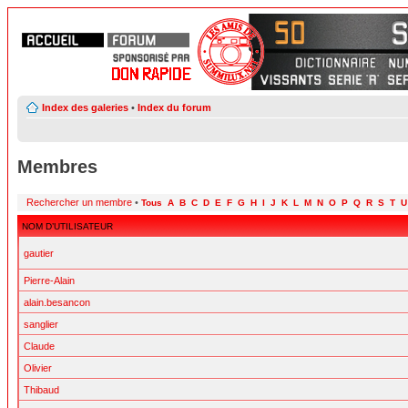
Index des galeries
•
Index du forum
Membres
Rechercher un membre
•
Tous
A
B
C
D
E
F
G
H
I
J
K
L
M
N
O
P
Q
R
S
T
U
NOM D’UTILISATEUR
gautier
Pierre-Alain
alain.besancon
sanglier
Claude
Olivier
Thibaud