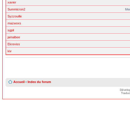
xavier
Summicron2
Me
Syzzouille
mazwoxs
sgpil
jamalbee
Ekreviss
kiv
Accueil
‹
Index du forum
Dévelo
Traduc