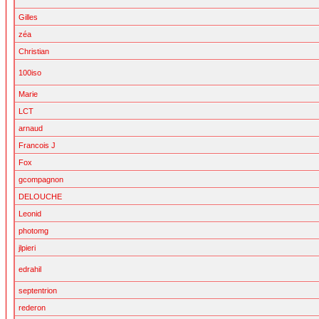
Gilles
zéa
Christian
100iso
Marie
LCT
arnaud
Francois J
Fox
gcompagnon
DELOUCHE
Leonid
photomg
jlpieri
edrahil
septentrion
rederon