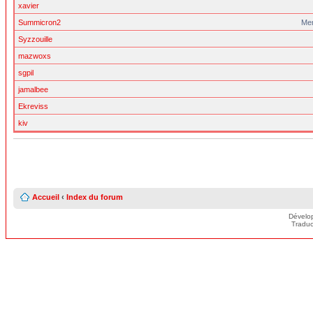
xavier
Summicron2
Me
Syzzouille
mazwoxs
sgpil
jamalbee
Ekreviss
kiv
Accueil
‹
Index du forum
Dévelo
Traduc