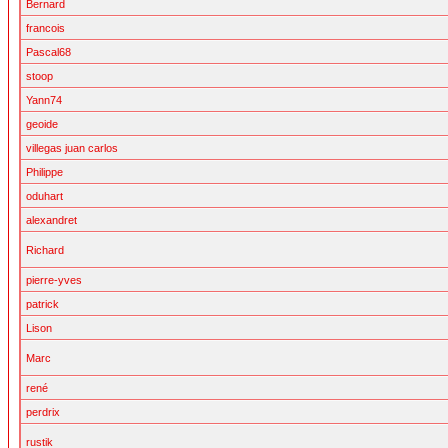
Bernard
francois
Pascal68
stoop
Yann74
geoide
villegas juan carlos
Philippe
oduhart
alexandret
Richard
pierre-yves
patrick
Lison
Marc
rené
perdrix
rustik