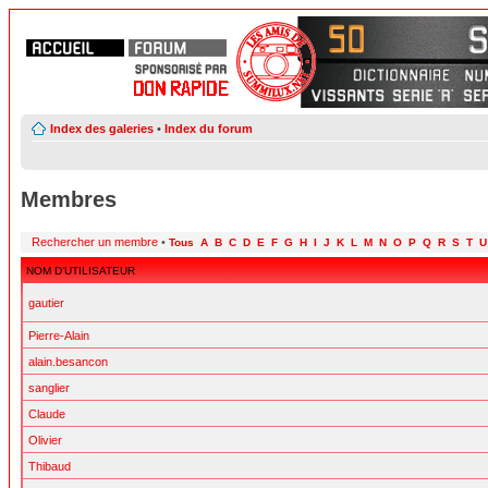
Index des galeries
•
Index du forum
Membres
Rechercher un membre
•
Tous
A
B
C
D
E
F
G
H
I
J
K
L
M
N
O
P
Q
R
S
T
U
NOM D’UTILISATEUR
gautier
Pierre-Alain
alain.besancon
sanglier
Claude
Olivier
Thibaud