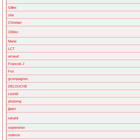
Gilles
zéa
Christian
100iso
Marie
LCT
arnaud
Francois J
Fox
gcompagnon
DELOUCHE
Leonid
photomg
jlpieri
edrahil
septentrion
rederon