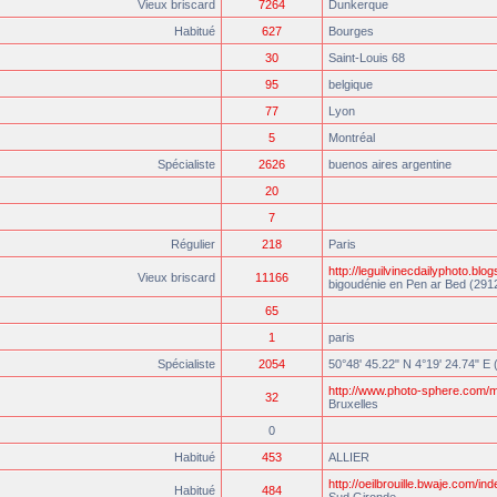
Vieux briscard
7264
Dunkerque
Habitué
627
Bourges
30
Saint-Louis 68
95
belgique
77
Lyon
5
Montréal
Spécialiste
2626
buenos aires argentine
20
7
Régulier
218
Paris
http://leguilvinecdailyphoto.blo
Vieux briscard
11166
bigoudénie en Pen ar Bed (291
65
1
paris
Spécialiste
2054
50°48' 45.22" N 4°19' 24.74" E 
http://www.photo-sphere.com/m
32
Bruxelles
0
Habitué
453
ALLIER
http://oeilbrouille.bwaje.com/ind
Habitué
484