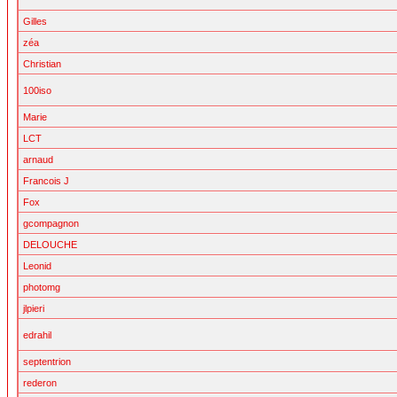
Gilles
zéa
Christian
100iso
Marie
LCT
arnaud
Francois J
Fox
gcompagnon
DELOUCHE
Leonid
photomg
jlpieri
edrahil
septentrion
rederon