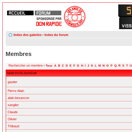
Index des galeries
•
Index du forum
Membres
Rechercher un membre
•
Tous
A
B
C
D
E
F
G
H
I
J
K
L
M
N
O
P
Q
R
S
T
U
NOM D’UTILISATEUR
gautier
Pierre-Alain
alain.besancon
sanglier
Claude
Olivier
Thibaud