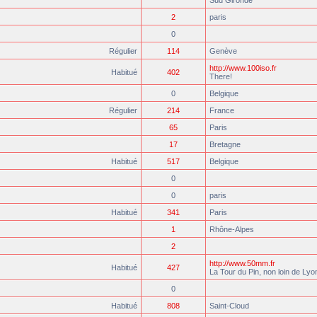
Sud Gironde
2
paris
0
Régulier
114
Genève
http://www.100iso.fr
Habitué
402
There!
0
Belgique
Régulier
214
France
65
Paris
17
Bretagne
Habitué
517
Belgique
0
0
paris
Habitué
341
Paris
1
Rhône-Alpes
2
http://www.50mm.fr
Habitué
427
La Tour du Pin, non loin de Lyo
0
Habitué
808
Saint-Cloud