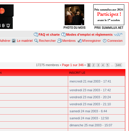
FAQ et charte
Modes d’emploi et règlements
Adhérer
Le matériel
Rechercher
Membres
M’enregistrer
Connexion
17275 membres •
Page
1
sur
346
•
...
1
2
3
4
5
346
N
INSCRIT LE
mercredi 21 mai 2003 - 17:41
vendredi 23 mai 2003 - 17:42
vendredi 23 mai 2003 - 20:24
vendredi 23 mai 2003 - 21:10
samedi 24 mai 2003 - 6:44
samedi 24 mai 2003 - 12:50
dimanche 25 mai 2003 - 15:07