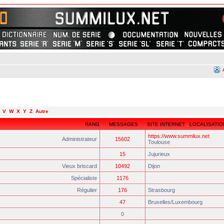
V
W
X
Y
Z
Autre
RANG
MESSAGES
SITE INTERNET
,
LOCALISATIO
https://www.summilux.net
Administrateur
15602
Toulouse
15
Jujurieux
Vieux briscard
10492
Dijon
Spécialiste
1176
Régulier
176
Strasbourg
47
Bruxelles/Luxembourg
0