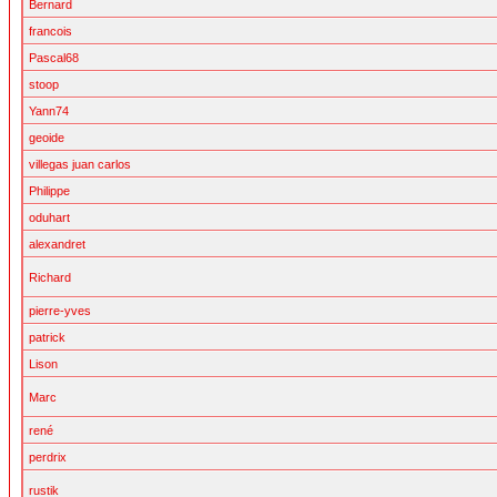
Bernard
francois
Pascal68
stoop
Yann74
geoide
villegas juan carlos
Philippe
oduhart
alexandret
Richard
pierre-yves
patrick
Lison
Marc
rené
perdrix
rustik