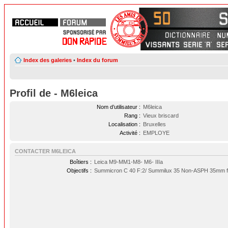
Index des galeries
•
Index du forum
Profil de - M6leica
Nom d’utilisateur :
M6leica
Rang :
Vieux briscard
Localisation :
Bruxelles
Activité :
EMPLOYE
CONTACTER M6LEICA
Boîtiers :
Leica M9-MM1-M8- M6- IIIa
Objectifs :
Summicron C 40 F:2/ Summilux 35 Non-ASPH 35mm f