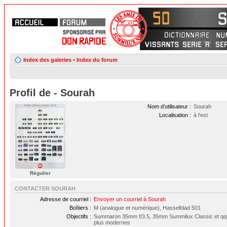
Index des galeries
•
Index du forum
Profil de - Sourah
Nom d’utilisateur :
Sourah
Localisation :
à l'est
Régulier
CONTACTER SOURAH
Adresse de courriel :
Envoyer un courriel à Sourah
Boîtiers :
M (analogue et numérique), Hasselblad 501
Objectifs :
Summaron 35mm f/3.5, 35mm Summilux Classic et qq
plus modernes