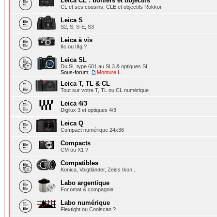
Leica CL : boîtiers et objectifs
CL et ses cousins, CLE et objectifs Rokkor
Leica S
S2, S, S-E, S3
Leica à vis
IIc ou IIIg ?
Leica SL
Du SL type 601 au SL3 & optiques SL
Sous-forum:
Monture L
Leica T, TL & CL
Tout sur votre T, TL ou CL numérique
Leica 4/3
Digilux 3 et optiques 4/3
Leica Q
Compact numérique 24x36
Compacts
CM ou X1 ?
Compatibles
Konica, Voigtländer, Zeiss Ikon...
Labo argentique
Focomat & compagnie
Labo numérique
Flextight ou Coolscan ?