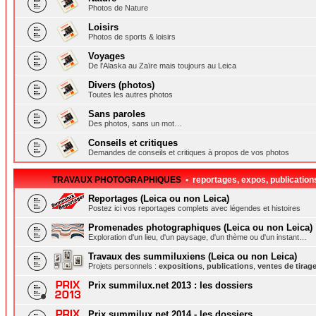
Photos de Nature
Loisirs
Photos de sports & loisirs
Voyages
De l'Alaska au Zaïre mais toujours au Leica
Divers (photos)
Toutes les autres photos
Sans paroles
Des photos, sans un mot…
Conseils et critiques
Demandes de conseils et critiques à propos de vos photos
TRAVAUX PHOTOGRAPHIQUES
• reportages, expos, publication
Reportages (Leica ou non Leica)
Postez ici vos reportages complets avec légendes et histoires
Promenades photographiques (Leica ou non Leica)
Exploration d'un lieu, d'un paysage, d'un thème ou d'un instant…
Travaux des summiluxiens (Leica ou non Leica)
Projets personnels :
expositions
,
publications
,
ventes de tirag
Prix summilux.net 2013 : les dossiers
Prix summilux.net 2014 - les dossiers