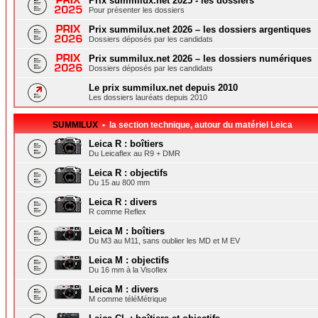
Prix summilux.net 2025 - les dossiers
Pour présenter les dossiers
Prix summilux.net 2026 – les dossiers argentiques
Dossiers déposés par les candidats
Prix summilux.net 2026 – les dossiers numériques
Dossiers déposés par les candidats
Le prix summilux.net depuis 2010
Les dossiers lauréats depuis 2010
SUMMILUX
• la section technique, autour du matériel Leica
Leica R : boîtiers
Du Leicaflex au R9 + DMR
Leica R : objectifs
Du 15 au 800 mm
Leica R : divers
R comme Reflex
Leica M : boîtiers
Du M3 au M11, sans oublier les MD et M EV
Leica M : objectifs
Du 16 mm à la Visoflex
Leica M : divers
M comme téléMétrique