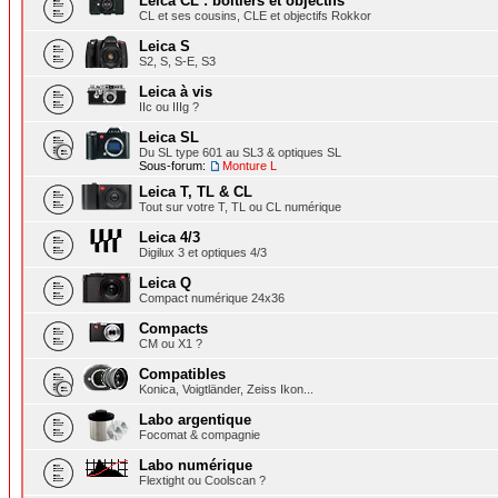
Leica CL : boîtiers et objectifs
CL et ses cousins, CLE et objectifs Rokkor
Leica S
S2, S, S-E, S3
Leica à vis
IIc ou IIIg ?
Leica SL
Du SL type 601 au SL3 & optiques SL
Sous-forum:
Monture L
Leica T, TL & CL
Tout sur votre T, TL ou CL numérique
Leica 4/3
Digilux 3 et optiques 4/3
Leica Q
Compact numérique 24x36
Compacts
CM ou X1 ?
Compatibles
Konica, Voigtländer, Zeiss Ikon...
Labo argentique
Focomat & compagnie
Labo numérique
Flextight ou Coolscan ?