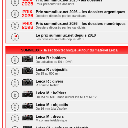
Prix summilux.net 2025 - les dossiers
Pour présenter les dossiers
Prix summilux.net 2026 – les dossiers argentiques
Dossiers déposés par les candidats
Prix summilux.net 2026 – les dossiers numériques
Dossiers déposés par les candidats
Le prix summilux.net depuis 2010
Les dossiers lauréats depuis 2010
SUMMILUX
• la section technique, autour du matériel Leica
Leica R : boîtiers
Du Leicaflex au R9 + DMR
Leica R : objectifs
Du 15 au 800 mm
Leica R : divers
R comme Reflex
Leica M : boîtiers
Du M3 au M11, sans oublier les MD et M EV
Leica M : objectifs
Du 16 mm à la Visoflex
Leica M : divers
M comme téléMétrique