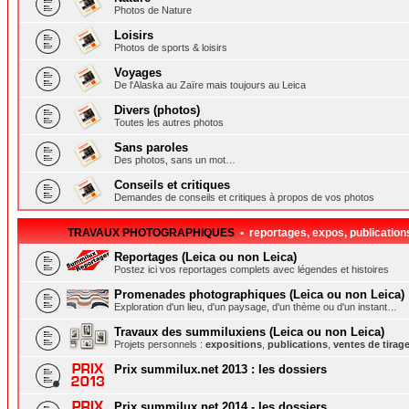
Photos de Nature
Loisirs
Photos de sports & loisirs
Voyages
De l'Alaska au Zaïre mais toujours au Leica
Divers (photos)
Toutes les autres photos
Sans paroles
Des photos, sans un mot…
Conseils et critiques
Demandes de conseils et critiques à propos de vos photos
TRAVAUX PHOTOGRAPHIQUES
• reportages, expos, publication
Reportages (Leica ou non Leica)
Postez ici vos reportages complets avec légendes et histoires
Promenades photographiques (Leica ou non Leica)
Exploration d'un lieu, d'un paysage, d'un thème ou d'un instant…
Travaux des summiluxiens (Leica ou non Leica)
Projets personnels :
expositions
,
publications
,
ventes de tirag
Prix summilux.net 2013 : les dossiers
Prix summilux.net 2014 - les dossiers