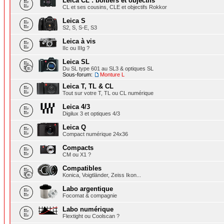
Leica CL : boîtiers et objectifs
CL et ses cousins, CLE et objectifs Rokkor
Leica S
S2, S, S-E, S3
Leica à vis
IIc ou IIIg ?
Leica SL
Du SL type 601 au SL3 & optiques SL
Sous-forum:
Monture L
Leica T, TL & CL
Tout sur votre T, TL ou CL numérique
Leica 4/3
Digilux 3 et optiques 4/3
Leica Q
Compact numérique 24x36
Compacts
CM ou X1 ?
Compatibles
Konica, Voigtländer, Zeiss Ikon...
Labo argentique
Focomat & compagnie
Labo numérique
Flextight ou Coolscan ?