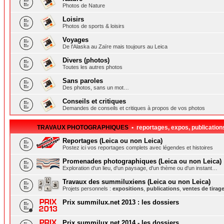
Photos de Nature
Loisirs
Photos de sports & loisirs
Voyages
De l'Alaska au Zaïre mais toujours au Leica
Divers (photos)
Toutes les autres photos
Sans paroles
Des photos, sans un mot…
Conseils et critiques
Demandes de conseils et critiques à propos de vos photos
TRAVAUX PHOTOGRAPHIQUES
• reportages, expos, publication
Reportages (Leica ou non Leica)
Postez ici vos reportages complets avec légendes et histoires
Promenades photographiques (Leica ou non Leica)
Exploration d'un lieu, d'un paysage, d'un thème ou d'un instant…
Travaux des summiluxiens (Leica ou non Leica)
Projets personnels :
expositions
,
publications
,
ventes de tirag
Prix summilux.net 2013 : les dossiers
Prix summilux.net 2014 - les dossiers