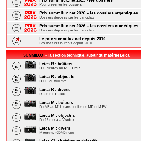
Prix summilux.net 2025 - les dossiers
Pour présenter les dossiers
Prix summilux.net 2026 – les dossiers argentiques
Dossiers déposés par les candidats
Prix summilux.net 2026 – les dossiers numériques
Dossiers déposés par les candidats
Le prix summilux.net depuis 2010
Les dossiers lauréats depuis 2010
SUMMILUX
• la section technique, autour du matériel Leica
Leica R : boîtiers
Du Leicaflex au R9 + DMR
Leica R : objectifs
Du 15 au 800 mm
Leica R : divers
R comme Reflex
Leica M : boîtiers
Du M3 au M11, sans oublier les MD et M EV
Leica M : objectifs
Du 16 mm à la Visoflex
Leica M : divers
M comme téléMétrique