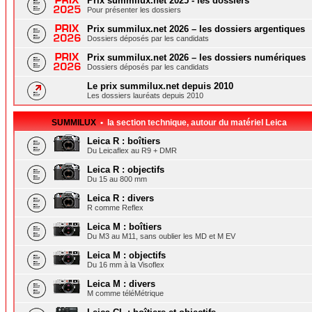
Prix summilux.net 2025 - les dossiers
Pour présenter les dossiers
Prix summilux.net 2026 – les dossiers argentiques
Dossiers déposés par les candidats
Prix summilux.net 2026 – les dossiers numériques
Dossiers déposés par les candidats
Le prix summilux.net depuis 2010
Les dossiers lauréats depuis 2010
SUMMILUX
• la section technique, autour du matériel Leica
Leica R : boîtiers
Du Leicaflex au R9 + DMR
Leica R : objectifs
Du 15 au 800 mm
Leica R : divers
R comme Reflex
Leica M : boîtiers
Du M3 au M11, sans oublier les MD et M EV
Leica M : objectifs
Du 16 mm à la Visoflex
Leica M : divers
M comme téléMétrique