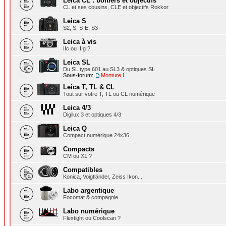
Leica CL : boîtiers et objectifs
CL et ses cousins, CLE et objectifs Rokkor
Leica S
S2, S, S-E, S3
Leica à vis
IIc ou IIIg ?
Leica SL
Du SL type 601 au SL3 & optiques SL
Sous-forum:
Monture L
Leica T, TL & CL
Tout sur votre T, TL ou CL numérique
Leica 4/3
Digilux 3 et optiques 4/3
Leica Q
Compact numérique 24x36
Compacts
CM ou X1 ?
Compatibles
Konica, Voigtländer, Zeiss Ikon...
Labo argentique
Focomat & compagnie
Labo numérique
Flextight ou Coolscan ?