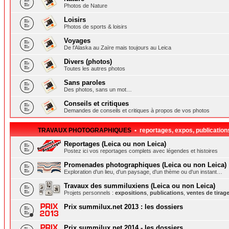
Photos de Nature
Loisirs
Photos de sports & loisirs
Voyages
De l'Alaska au Zaïre mais toujours au Leica
Divers (photos)
Toutes les autres photos
Sans paroles
Des photos, sans un mot…
Conseils et critiques
Demandes de conseils et critiques à propos de vos photos
TRAVAUX PHOTOGRAPHIQUES
• reportages, expos, publication
Reportages (Leica ou non Leica)
Postez ici vos reportages complets avec légendes et histoires
Promenades photographiques (Leica ou non Leica)
Exploration d'un lieu, d'un paysage, d'un thème ou d'un instant…
Travaux des summiluxiens (Leica ou non Leica)
Projets personnels :
expositions
,
publications
,
ventes de tirag
Prix summilux.net 2013 : les dossiers
Prix summilux.net 2014 - les dossiers