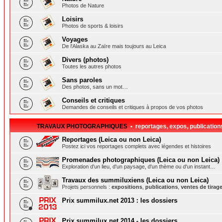
Photos de Nature
Loisirs
Photos de sports & loisirs
Voyages
De l'Alaska au Zaïre mais toujours au Leica
Divers (photos)
Toutes les autres photos
Sans paroles
Des photos, sans un mot…
Conseils et critiques
Demandes de conseils et critiques à propos de vos photos
TRAVAUX PHOTOGRAPHIQUES
• reportages, expos, publication
Reportages (Leica ou non Leica)
Postez ici vos reportages complets avec légendes et histoires
Promenades photographiques (Leica ou non Leica)
Exploration d'un lieu, d'un paysage, d'un thème ou d'un instant…
Travaux des summiluxiens (Leica ou non Leica)
Projets personnels :
expositions
,
publications
,
ventes de tirag
Prix summilux.net 2013 : les dossiers
Prix summilux.net 2014 - les dossiers