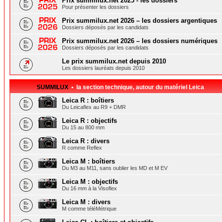
Prix summilux.net 2025 - les dossiers
Pour présenter les dossiers
Prix summilux.net 2026 – les dossiers argentiques
Dossiers déposés par les candidats
Prix summilux.net 2026 – les dossiers numériques
Dossiers déposés par les candidats
Le prix summilux.net depuis 2010
Les dossiers lauréats depuis 2010
SUMMILUX
• la section technique, autour du matériel Leica
Leica R : boîtiers
Du Leicaflex au R9 + DMR
Leica R : objectifs
Du 15 au 800 mm
Leica R : divers
R comme Reflex
Leica M : boîtiers
Du M3 au M11, sans oublier les MD et M EV
Leica M : objectifs
Du 16 mm à la Visoflex
Leica M : divers
M comme téléMétrique