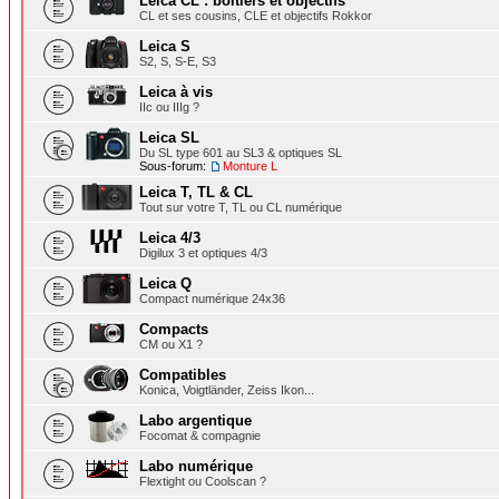
Leica CL : boîtiers et objectifs
CL et ses cousins, CLE et objectifs Rokkor
Leica S
S2, S, S-E, S3
Leica à vis
IIc ou IIIg ?
Leica SL
Du SL type 601 au SL3 & optiques SL
Sous-forum:
Monture L
Leica T, TL & CL
Tout sur votre T, TL ou CL numérique
Leica 4/3
Digilux 3 et optiques 4/3
Leica Q
Compact numérique 24x36
Compacts
CM ou X1 ?
Compatibles
Konica, Voigtländer, Zeiss Ikon...
Labo argentique
Focomat & compagnie
Labo numérique
Flextight ou Coolscan ?