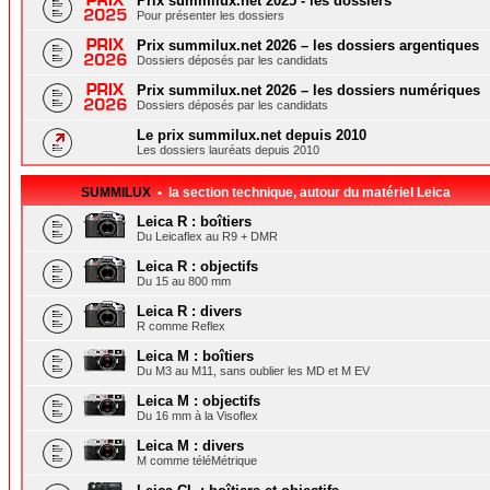
Prix summilux.net 2025 - les dossiers
Pour présenter les dossiers
Prix summilux.net 2026 – les dossiers argentiques
Dossiers déposés par les candidats
Prix summilux.net 2026 – les dossiers numériques
Dossiers déposés par les candidats
Le prix summilux.net depuis 2010
Les dossiers lauréats depuis 2010
SUMMILUX
• la section technique, autour du matériel Leica
Leica R : boîtiers
Du Leicaflex au R9 + DMR
Leica R : objectifs
Du 15 au 800 mm
Leica R : divers
R comme Reflex
Leica M : boîtiers
Du M3 au M11, sans oublier les MD et M EV
Leica M : objectifs
Du 16 mm à la Visoflex
Leica M : divers
M comme téléMétrique