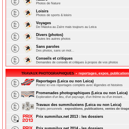
Photos de Nature
Loisirs
Photos de sports & loisirs
Voyages
De l'Alaska au Zaïre mais toujours au Leica
Divers (photos)
Toutes les autres photos
Sans paroles
Des photos, sans un mot…
Conseils et critiques
Demandes de conseils et critiques à propos de vos photos
TRAVAUX PHOTOGRAPHIQUES
• reportages, expos, publication
Reportages (Leica ou non Leica)
Postez ici vos reportages complets avec légendes et histoires
Promenades photographiques (Leica ou non Leica)
Exploration d'un lieu, d'un paysage, d'un thème ou d'un instant…
Travaux des summiluxiens (Leica ou non Leica)
Projets personnels :
expositions
,
publications
,
ventes de tirag
Prix summilux.net 2013 : les dossiers
Prix summilux.net 2014 - les dossiers