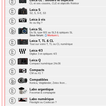
Leica CL : boîtiers et objectifs
CL et ses cousins, CLE et objectifs Rokkor
Leica S
S2, S, S-E, S3
Leica à vis
IIc ou IIIg ?
Leica SL
Du SL type 601 au SL3 & optiques SL
Sous-forum:
Monture L
Leica T, TL & CL
Tout sur votre T, TL ou CL numérique
Leica 4/3
Digilux 3 et optiques 4/3
Leica Q
Compact numérique 24x36
Compacts
CM ou X1 ?
Compatibles
Konica, Voigtländer, Zeiss Ikon...
Labo argentique
Focomat & compagnie
Labo numérique
Flextight ou Coolscan ?