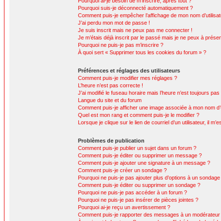
Pourquoi ai-je besoin de m’inscrire, après tout ?
Pourquoi suis-je déconnecté automatiquement ?
Comment puis-je empêcher l’affichage de mon nom d’utilisateur
J’ai perdu mon mot de passe !
Je suis inscrit mais ne peux pas me connecter !
Je m’étais déjà inscrit par le passé mais je ne peux à prése
Pourquoi ne puis-je pas m’inscrire ?
À quoi sert « Supprimer tous les cookies du forum » ?
Préférences et réglages des utilisateurs
Comment puis-je modifier mes réglages ?
L’heure n’est pas correcte !
J’ai modifié le fuseau horaire mais l’heure n’est toujours pas
Langue du site et du forum
Comment puis-je afficher une image associée à mon nom d’ut
Quel est mon rang et comment puis-je le modifier ?
Lorsque je clique sur le lien de courriel d’un utilisateur, il
Problèmes de publication
Comment puis-je publier un sujet dans un forum ?
Comment puis-je éditer ou supprimer un message ?
Comment puis-je ajouter une signature à un message ?
Comment puis-je créer un sondage ?
Pourquoi ne puis-je pas ajouter plus d’options à un sondage
Comment puis-je éditer ou supprimer un sondage ?
Pourquoi ne puis-je pas accéder à un forum ?
Pourquoi ne puis-je pas insérer de pièces jointes ?
Pourquoi ai-je reçu un avertissement ?
Comment puis-je rapporter des messages à un modérateur