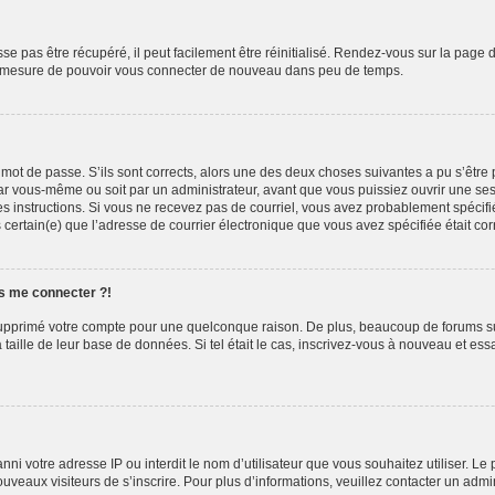
e pas être récupéré, il peut facilement être réinitialisé. Rendez-vous sur la page 
 en mesure de pouvoir vous connecter de nouveau dans peu de temps.
e mot de passe. S’ils sont corrects, alors une des deux choses suivantes a pu s’êtr
par vous-même ou soit par un administrateur, avant que vous puissiez ouvrir une sess
z les instructions. Si vous ne recevez pas de courriel, vous avez probablement spéc
êtes certain(e) que l’adresse de courrier électronique que vous avez spécifiée était c
us me connecter ?!
u supprimé votre compte pour une quelconque raison. De plus, beaucoup de forums su
a taille de leur base de données. Si tel était le cas, inscrivez-vous à nouveau et es
t banni votre adresse IP ou interdit le nom d’utilisateur que vous souhaitez utiliser. 
ouveaux visiteurs de s’inscrire. Pour plus d’informations, veuillez contacter un admi