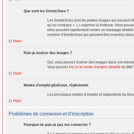
Que sont les émoticônes ?
Les émoticônes sont de petites images qui peuvent être
qu’au contraire « :( » exprime la tristesse. Vous po
elles peuvent rapidement rendre un message illisible 
nombre d’émoticônes qui peuvent être insérées dan
Haut
Puis-je insérer des images ?
Oui, vous pouvez insérer des images dans vos messages
Vous pouvez
lire ici le mode d’emploi détaillé
du BBCo
Haut
Modes d’emploi généraux, règlements
Les principaux modes d’emploi et règlements du foru
Haut
Problèmes de connexion et d’inscription
Pourquoi ne puis-je pas me connecter ?
Il y a plusieurs raisons qui peuvent en être la cause. 