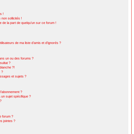
s !
non sollicités !
le de la part de quelqu’un sur ce forum !
lisateurs de ma liste d’amis et d’ignorés ?
ans un ou des forums ?
ultat ?
blanche ?!
s ?
sages et sujets ?
t l’abonnement ?
un sujet spécifique ?
 ?
ce forum ?
s jointes ?