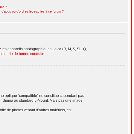
ible ?
 d’abus ou d’ordres légaux liés à ce forum ?
les appareils photographiques Leica (R, M, S, SL, Q,
la charte de bonne conduite
.
'une optique "compatible" ne constitue cependant pas
er Sigma au standard L-Mount. Mais pas une image
té de photos venant d’autres matériels, est