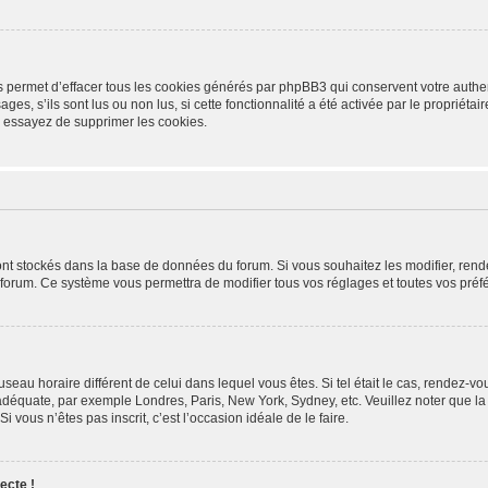
s permet d’effacer tous les cookies générés par phpBB3 qui conservent votre authen
ges, s’ils sont lus ou non lus, si cette fonctionnalité a été activée par le propriét
 essayez de supprimer les cookies.
 sont stockés dans la base de données du forum. Si vous souhaitez les modifier, rend
 forum. Ce système vous permettra de modifier tous vos réglages et toutes vos préf
fuseau horaire différent de celui dans lequel vous êtes. Si tel était le cas, rendez-vo
 adéquate, par exemple Londres, Paris, New York, Sydney, etc. Veuillez noter que l
Si vous n’êtes pas inscrit, c’est l’occasion idéale de le faire.
ecte !