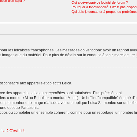
ction d’un sujet ?
Qui a développé ce logiciel de forum ?
Pourquoi la fonctionnalité X n’est pas dispon
Qui dois-je contacter à propos de problèmes
our les leicaistes francophones. Les messages doivent donc avoir un rapport avec 
es images que du matériel. Pour plus de détails sur la conduite à tenir, merci de lire
t consacré aux appareils et objectifs Leica.
avec des appareils Leica ou
compatibles
sont autorisées. Plus précisément :
tiers à monture M ou R, boîtier à monture M, etc). Un boîtier "compatible" équipé d
emple montrer une image réalisée avec une optique Leica SL montée sur un boîti
'une optique Panasonic.
propos ou compléter un ensemble cohérent, comme pour un reportage, un nombre limi
ca ? C'est ici !
.