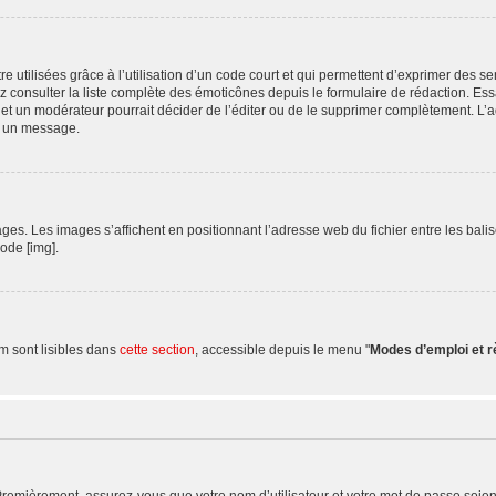
 utilisées grâce à l’utilisation d’un code court et qui permettent d’exprimer des sen
uvez consulter la liste complète des émoticônes depuis le formulaire de rédaction.
et un modérateur pourrait décider de l’éditer ou de le supprimer complètement. L’a
s un message.
. Les images s’affichent en positionnant l’adresse web du fichier entre les balises
de [img].
m sont lisibles dans
cette section
, accessible depuis le menu "
Modes d’emploi et 
Premièrement, assurez-vous que votre nom d’utilisateur et votre mot de passe soient c