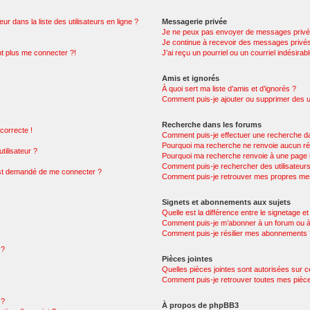
 dans la liste des utilisateurs en ligne ?
Messagerie privée
Je ne peux pas envoyer de messages privé
Je continue à recevoir des messages privés 
nt plus me connecter ?!
J’ai reçu un pourriel ou un courriel indésirab
Amis et ignorés
À quoi sert ma liste d’amis et d’ignorés ?
Comment puis-je ajouter ou supprimer des uti
Recherche dans les forums
 correcte !
Comment puis-je effectuer une recherche d
Pourquoi ma recherche ne renvoie aucun rés
ilisateur ?
Pourquoi ma recherche renvoie à une page 
Comment puis-je rechercher des utilisateur
 m’est demandé de me connecter ?
Comment puis-je retrouver mes propres mes
Signets et abonnements aux sujets
Quelle est la différence entre le signetage e
Comment puis-je m’abonner à un forum ou à 
Comment puis-je résilier mes abonnements
 ?
Pièces jointes
Quelles pièces jointes sont autorisées sur 
Comment puis-je retrouver toutes mes pièce
 ?
À propos de phpBB3