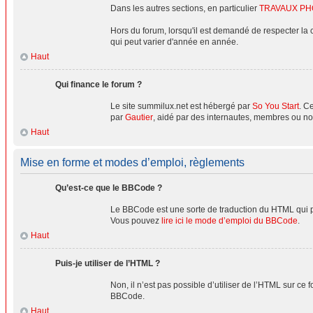
Dans les autres sections, en particulier
TRAVAUX P
Hors du forum, lorsqu'il est demandé de respecter la 
qui peut varier d'année en année.
Haut
Qui finance le forum ?
Le site summilux.net est hébergé par
So You Start
. C
par
Gautier
, aidé par des internautes, membres ou no
Haut
Mise en forme et modes d’emploi, règlements
Qu’est-ce que le BBCode ?
Le BBCode est une sorte de traduction du HTML qui pe
Vous pouvez
lire ici le mode d’emploi du BBCode
.
Haut
Puis-je utiliser de l’HTML ?
Non, il n’est pas possible d’utiliser de l’HTML sur ce
BBCode.
Haut