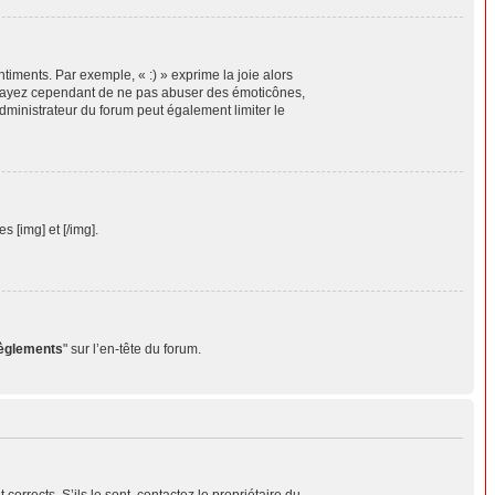
timents. Par exemple, « :) » exprime la joie alors
 Essayez cependant de ne pas abuser des émoticônes,
dministrateur du forum peut également limiter le
 [img] et [/img].
règlements
" sur l’en-tête du forum.
orrects. S’ils le sont, contactez le propriétaire du