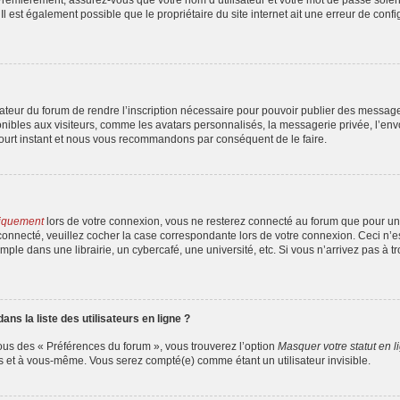
l est également possible que le propriétaire du site internet ait une erreur de config
strateur du forum de rendre l’inscription nécessaire pour pouvoir publier des messag
ibles aux visiteurs, comme les avatars personnalisés, la messagerie privée, l’envoi
court instant et nous vous recommandons par conséquent de le faire.
iquement
lors de votre connexion, vous ne resterez connecté au forum que pour une
er connecté, veuillez cocher la case correspondante lors de votre connexion. Ceci 
ple dans une librairie, un cybercafé, une université, etc. Si vous n’arrivez pas à tr
s la liste des utilisateurs en ligne ?
ous des « Préférences du forum », vous trouverez l’option
Masquer votre statut en l
s et à vous-même. Vous serez compté(e) comme étant un utilisateur invisible.