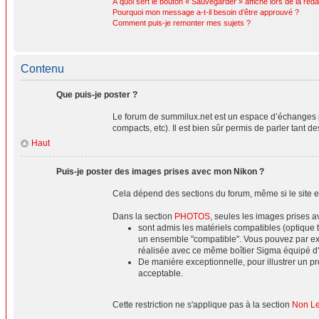
À quoi sert le bouton « Sauvegarder » affiché lors de la réda
Pourquoi mon message a-t-il besoin d’être approuvé ?
Comment puis-je remonter mes sujets ?
Contenu
Que puis-je poster ?
Le forum de summilux.net est un espace d’échanges p
compacts, etc). Il est bien sûr permis de parler tant d
Haut
Puis-je poster des images prises avec mon Nikon ?
Cela dépend des sections du forum, même si le site es
Dans la section
PHOTOS
, seules les images prises 
sont admis les matériels compatibles (optique 
un ensemble "compatible". Vous pouvez par ex
réalisée avec ce même boîtier Sigma équipé d
De manière exceptionnelle, pour illustrer un 
acceptable.
Cette restriction ne s'applique pas à la section
Non Lei