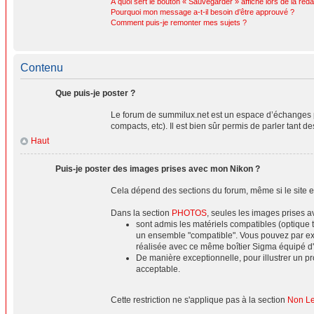
À quoi sert le bouton « Sauvegarder » affiché lors de la réda
Pourquoi mon message a-t-il besoin d’être approuvé ?
Comment puis-je remonter mes sujets ?
Contenu
Que puis-je poster ?
Le forum de summilux.net est un espace d’échanges p
compacts, etc). Il est bien sûr permis de parler tant d
Haut
Puis-je poster des images prises avec mon Nikon ?
Cela dépend des sections du forum, même si le site es
Dans la section
PHOTOS
, seules les images prises 
sont admis les matériels compatibles (optique 
un ensemble "compatible". Vous pouvez par ex
réalisée avec ce même boîtier Sigma équipé d
De manière exceptionnelle, pour illustrer un 
acceptable.
Cette restriction ne s'applique pas à la section
Non Lei