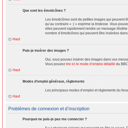
Que sont les émoticônes ?
Les émoticônes sont de petites images qui peuvent être
qu’au contraire « :( » exprime la tristesse. Vous po
elles peuvent rapidement rendre un message illisible 
nombre d’émoticônes qui peuvent être insérées dan
Haut
Puis-je insérer des images ?
Oui, vous pouvez insérer des images dans vos messages
Vous pouvez
lire ici le mode d’emploi détaillé
du BBCo
Haut
Modes d’emploi généraux, règlements
Les principaux modes d’emploi et règlements du foru
Haut
Problèmes de connexion et d’inscription
Pourquoi ne puis-je pas me connecter ?
Il y a plusieurs raisons qui peuvent en être la cause. 