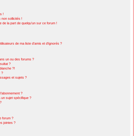
s !
non sollicités !
le de la part de quelqu’un sur ce forum !
lisateurs de ma liste d’amis et d’ignorés ?
ans un ou des forums ?
ultat ?
blanche ?!
s ?
sages et sujets ?
t l’abonnement ?
un sujet spécifique ?
 ?
ce forum ?
s jointes ?