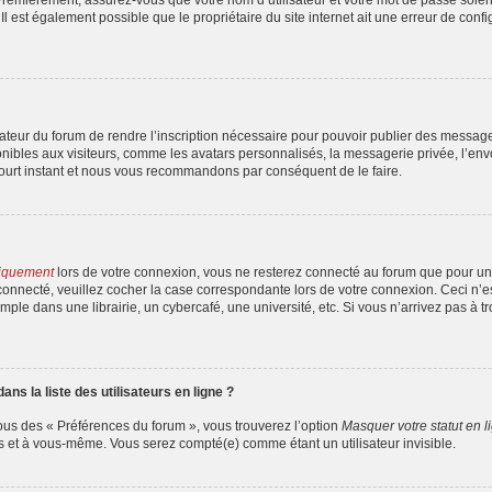
l est également possible que le propriétaire du site internet ait une erreur de config
strateur du forum de rendre l’inscription nécessaire pour pouvoir publier des messag
ibles aux visiteurs, comme les avatars personnalisés, la messagerie privée, l’envoi
court instant et nous vous recommandons par conséquent de le faire.
iquement
lors de votre connexion, vous ne resterez connecté au forum que pour une
er connecté, veuillez cocher la case correspondante lors de votre connexion. Ceci 
ple dans une librairie, un cybercafé, une université, etc. Si vous n’arrivez pas à tr
s la liste des utilisateurs en ligne ?
ous des « Préférences du forum », vous trouverez l’option
Masquer votre statut en l
s et à vous-même. Vous serez compté(e) comme étant un utilisateur invisible.