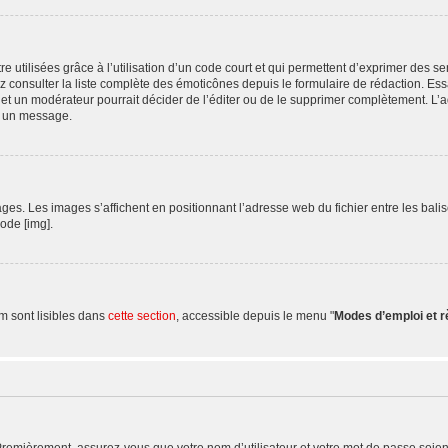
 utilisées grâce à l’utilisation d’un code court et qui permettent d’exprimer des sen
uvez consulter la liste complète des émoticônes depuis le formulaire de rédaction.
et un modérateur pourrait décider de l’éditer ou de le supprimer complètement. L’a
s un message.
. Les images s’affichent en positionnant l’adresse web du fichier entre les balises
de [img].
m sont lisibles dans
cette section
, accessible depuis le menu "
Modes d’emploi et 
Premièrement, assurez-vous que votre nom d’utilisateur et votre mot de passe soient c