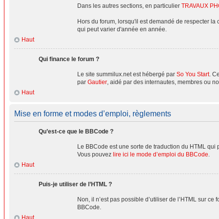
Dans les autres sections, en particulier
TRAVAUX P
Hors du forum, lorsqu'il est demandé de respecter la 
qui peut varier d'année en année.
Haut
Qui finance le forum ?
Le site summilux.net est hébergé par
So You Start
. C
par
Gautier
, aidé par des internautes, membres ou no
Haut
Mise en forme et modes d’emploi, règlements
Qu’est-ce que le BBCode ?
Le BBCode est une sorte de traduction du HTML qui pe
Vous pouvez
lire ici le mode d’emploi du BBCode
.
Haut
Puis-je utiliser de l’HTML ?
Non, il n’est pas possible d’utiliser de l’HTML sur ce
BBCode.
Haut