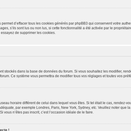
s permet d’effacer tous les cookies générés par phpBB3 qui conservent votre authen
ges, s’ils sont lus ou non lus, si cette fonctionnalité a été activée par le propriét
 essayez de supprimer les cookies.
 sont stockés dans la base de données du forum. Si vous souhaitez les modifier, rend
 forum. Ce système vous permettra de modifier tous vos réglages et toutes vos préf
fuseau horaire différent de celui dans lequel vous êtes. Si tel était le cas, rendez-vo
 adéquate, par exemple Londres, Paris, New York, Sydney, etc. Veuillez noter que l
Si vous n’êtes pas inscrit, c’est l’occasion idéale de le faire.
ecte !