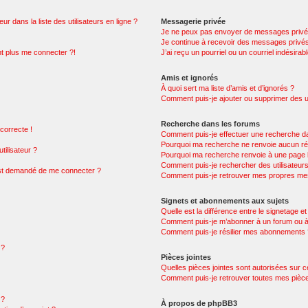
 dans la liste des utilisateurs en ligne ?
Messagerie privée
Je ne peux pas envoyer de messages privé
Je continue à recevoir des messages privés 
nt plus me connecter ?!
J’ai reçu un pourriel ou un courriel indésirab
Amis et ignorés
À quoi sert ma liste d’amis et d’ignorés ?
Comment puis-je ajouter ou supprimer des uti
Recherche dans les forums
 correcte !
Comment puis-je effectuer une recherche d
Pourquoi ma recherche ne renvoie aucun rés
ilisateur ?
Pourquoi ma recherche renvoie à une page 
Comment puis-je rechercher des utilisateur
 m’est demandé de me connecter ?
Comment puis-je retrouver mes propres mes
Signets et abonnements aux sujets
Quelle est la différence entre le signetage e
Comment puis-je m’abonner à un forum ou à 
Comment puis-je résilier mes abonnements
 ?
Pièces jointes
Quelles pièces jointes sont autorisées sur 
Comment puis-je retrouver toutes mes pièce
 ?
À propos de phpBB3