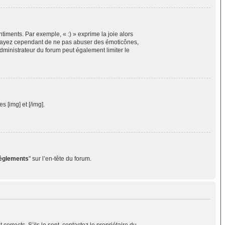
timents. Par exemple, « :) » exprime la joie alors
 Essayez cependant de ne pas abuser des émoticônes,
dministrateur du forum peut également limiter le
 [img] et [/img].
règlements
" sur l’en-tête du forum.
orrects. S’ils le sont, contactez le propriétaire du