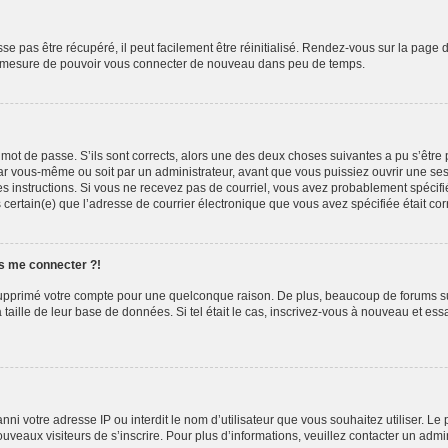
e pas être récupéré, il peut facilement être réinitialisé. Rendez-vous sur la page 
 en mesure de pouvoir vous connecter de nouveau dans peu de temps.
e mot de passe. S’ils sont corrects, alors une des deux choses suivantes a pu s’êtr
par vous-même ou soit par un administrateur, avant que vous puissiez ouvrir une sess
z les instructions. Si vous ne recevez pas de courriel, vous avez probablement spéc
êtes certain(e) que l’adresse de courrier électronique que vous avez spécifiée était c
us me connecter ?!
u supprimé votre compte pour une quelconque raison. De plus, beaucoup de forums su
a taille de leur base de données. Si tel était le cas, inscrivez-vous à nouveau et es
t banni votre adresse IP ou interdit le nom d’utilisateur que vous souhaitez utiliser. 
ouveaux visiteurs de s’inscrire. Pour plus d’informations, veuillez contacter un admi