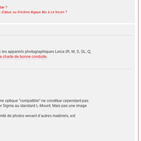
ible ?
 d’abus ou d’ordres légaux liés à ce forum ?
les appareils photographiques Leica (R, M, S, SL, Q,
la charte de bonne conduite
.
'une optique "compatible" ne constitue cependant pas
er Sigma au standard L-Mount. Mais pas une image
té de photos venant d’autres matériels, est