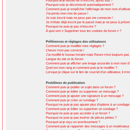
Pourquoi ai-je besoin de m’inscrire, après tout ?
Pourquoi suis-je déconnecté automatiquement ?
Comment puis-je empêcher l’affichage de mon nom d’utilisateur
J’ai perdu mon mot de passe !
Je suis inscrit mais ne peux pas me connecter !
Je m’étais déjà inscrit par le passé mais je ne peux à prése
Pourquoi ne puis-je pas m’inscrire ?
À quoi sert « Supprimer tous les cookies du forum » ?
Préférences et réglages des utilisateurs
Comment puis-je modifier mes réglages ?
L’heure n’est pas correcte !
J’ai modifié le fuseau horaire mais l’heure n’est toujours pas
Langue du site et du forum
Comment puis-je afficher une image associée à mon nom d’ut
Quel est mon rang et comment puis-je le modifier ?
Lorsque je clique sur le lien de courriel d’un utilisateur, il
Problèmes de publication
Comment puis-je publier un sujet dans un forum ?
Comment puis-je éditer ou supprimer un message ?
Comment puis-je ajouter une signature à un message ?
Comment puis-je créer un sondage ?
Pourquoi ne puis-je pas ajouter plus d’options à un sondage
Comment puis-je éditer ou supprimer un sondage ?
Pourquoi ne puis-je pas accéder à un forum ?
Pourquoi ne puis-je pas insérer de pièces jointes ?
Pourquoi ai-je reçu un avertissement ?
Comment puis-je rapporter des messages à un modérateur