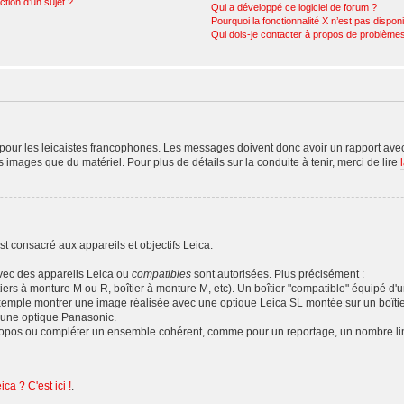
ction d’un sujet ?
Qui a développé ce logiciel de forum ?
Pourquoi la fonctionnalité X n’est pas dispon
Qui dois-je contacter à propos de problèmes
our les leicaistes francophones. Les messages doivent donc avoir un rapport avec 
es images que du matériel. Pour plus de détails sur la conduite à tenir, merci de lire
t consacré aux appareils et objectifs Leica.
avec des appareils Leica ou
compatibles
sont autorisées. Plus précisément :
tiers à monture M ou R, boîtier à monture M, etc). Un boîtier "compatible" équipé d
emple montrer une image réalisée avec une optique Leica SL montée sur un boîti
'une optique Panasonic.
propos ou compléter un ensemble cohérent, comme pour un reportage, un nombre limi
ca ? C'est ici !
.