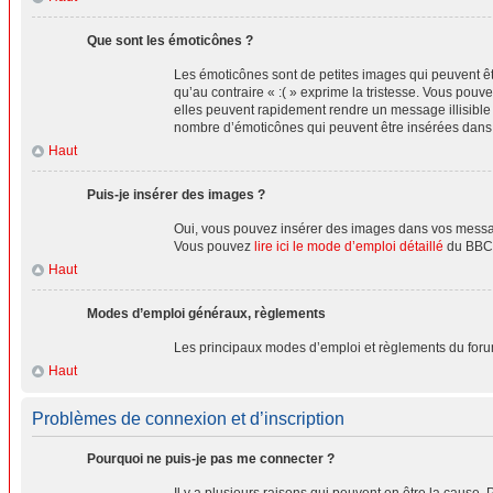
Que sont les émoticônes ?
Les émoticônes sont de petites images qui peuvent être
qu’au contraire « :( » exprime la tristesse. Vous po
elles peuvent rapidement rendre un message illisible 
nombre d’émoticônes qui peuvent être insérées dan
Haut
Puis-je insérer des images ?
Oui, vous pouvez insérer des images dans vos messages
Vous pouvez
lire ici le mode d’emploi détaillé
du BBCo
Haut
Modes d’emploi généraux, règlements
Les principaux modes d’emploi et règlements du foru
Haut
Problèmes de connexion et d’inscription
Pourquoi ne puis-je pas me connecter ?
Il y a plusieurs raisons qui peuvent en être la cause. 