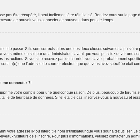
e pas être récupéré, il peut facilement être réinitialisé. Rendez-vous sur la page 
 en mesure de pouvoir vous connecter de nouveau dans peu de temps.
e mot de passe. S’ils sont corrects, alors une des deux choses suivantes a pu s’êtr
par vous-même ou soit par un administrateur, avant que vous puissiez ouvrir une sess
z les instructions. Si vous ne recevez pas de courriel, vous avez probablement spéc
êtes certain(e) que l’adresse de courrier électronique que vous avez spécifiée était c
us me connecter ?!
u supprimé votre compte pour une quelconque raison. De plus, beaucoup de forums su
a taille de leur base de données. Si tel était le cas, inscrivez-vous à nouveau et es
t banni votre adresse IP ou interdit le nom d’utilisateur que vous souhaitez utiliser. 
ouveaux visiteurs de s’inscrire. Pour plus d’informations, veuillez contacter un admi