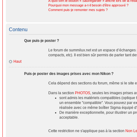
À quoi sert le bouton « Sauvegarder » affiché lors de la réda
Pourquoi mon message a-t-il besoin d’être approuvé ?
Comment puis-je remonter mes sujets ?
Contenu
Que puis-je poster ?
Le forum de summilux.net est un espace d’échanges p
compacts, etc). Il est bien sûr permis de parler tant d
Haut
Puis-je poster des images prises avec mon Nikon ?
Cela dépend des sections du forum, même si le site es
Dans la section
PHOTOS
, seules les images prises 
sont admis les matériels compatibles (optique 
un ensemble "compatible". Vous pouvez par ex
réalisée avec ce même boîtier Sigma équipé d
De manière exceptionnelle, pour illustrer un 
acceptable.
Cette restriction ne s'applique pas à la section
Non Lei