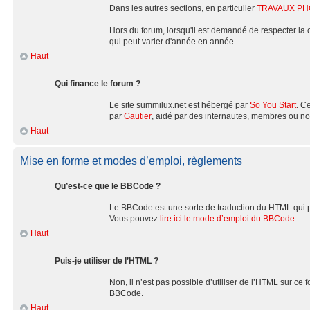
Dans les autres sections, en particulier
TRAVAUX P
Hors du forum, lorsqu'il est demandé de respecter la 
qui peut varier d'année en année.
Haut
Qui finance le forum ?
Le site summilux.net est hébergé par
So You Start
. C
par
Gautier
, aidé par des internautes, membres ou no
Haut
Mise en forme et modes d’emploi, règlements
Qu’est-ce que le BBCode ?
Le BBCode est une sorte de traduction du HTML qui pe
Vous pouvez
lire ici le mode d’emploi du BBCode
.
Haut
Puis-je utiliser de l’HTML ?
Non, il n’est pas possible d’utiliser de l’HTML sur ce
BBCode.
Haut