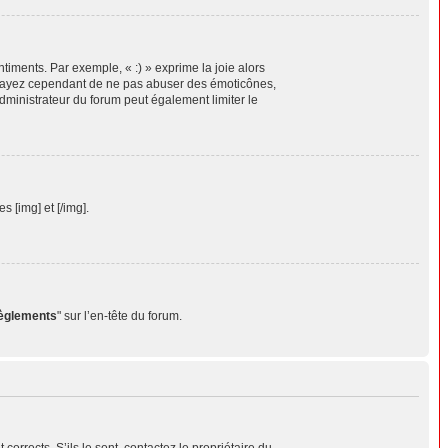
timents. Par exemple, « :) » exprime la joie alors
 Essayez cependant de ne pas abuser des émoticônes,
dministrateur du forum peut également limiter le
 [img] et [/img].
règlements
" sur l’en-tête du forum.
orrects. S’ils le sont, contactez le propriétaire du