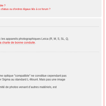
ible ?
 d’abus ou d’ordres légaux liés à ce forum ?
les appareils photographiques Leica (R, M, S, SL, Q,
la charte de bonne conduite
.
'une optique "compatible" ne constitue cependant pas
er Sigma au standard L-Mount. Mais pas une image
té de photos venant d’autres matériels, est