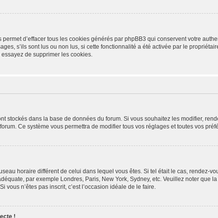
s permet d’effacer tous les cookies générés par phpBB3 qui conservent votre authen
ges, s’ils sont lus ou non lus, si cette fonctionnalité a été activée par le propriét
 essayez de supprimer les cookies.
 sont stockés dans la base de données du forum. Si vous souhaitez les modifier, rend
 forum. Ce système vous permettra de modifier tous vos réglages et toutes vos préf
fuseau horaire différent de celui dans lequel vous êtes. Si tel était le cas, rendez-vo
 adéquate, par exemple Londres, Paris, New York, Sydney, etc. Veuillez noter que l
Si vous n’êtes pas inscrit, c’est l’occasion idéale de le faire.
ecte !