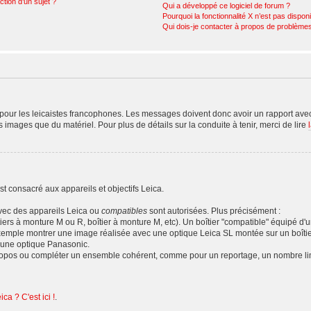
ction d’un sujet ?
Qui a développé ce logiciel de forum ?
Pourquoi la fonctionnalité X n’est pas dispon
Qui dois-je contacter à propos de problèmes
our les leicaistes francophones. Les messages doivent donc avoir un rapport avec 
es images que du matériel. Pour plus de détails sur la conduite à tenir, merci de lire
t consacré aux appareils et objectifs Leica.
avec des appareils Leica ou
compatibles
sont autorisées. Plus précisément :
tiers à monture M ou R, boîtier à monture M, etc). Un boîtier "compatible" équipé d
emple montrer une image réalisée avec une optique Leica SL montée sur un boîti
'une optique Panasonic.
propos ou compléter un ensemble cohérent, comme pour un reportage, un nombre limi
ca ? C'est ici !
.