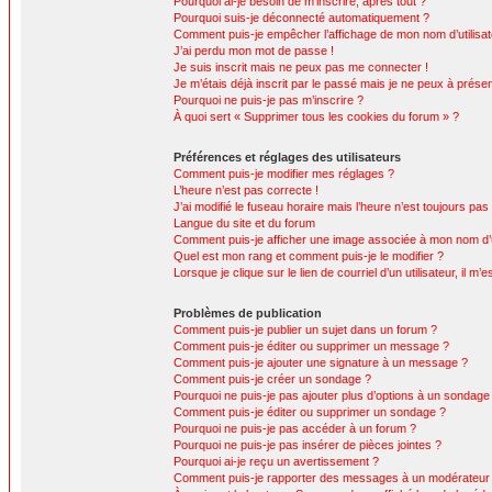
Pourquoi ai-je besoin de m’inscrire, après tout ?
Pourquoi suis-je déconnecté automatiquement ?
Comment puis-je empêcher l’affichage de mon nom d’utilisateur
J’ai perdu mon mot de passe !
Je suis inscrit mais ne peux pas me connecter !
Je m’étais déjà inscrit par le passé mais je ne peux à prése
Pourquoi ne puis-je pas m’inscrire ?
À quoi sert « Supprimer tous les cookies du forum » ?
Préférences et réglages des utilisateurs
Comment puis-je modifier mes réglages ?
L’heure n’est pas correcte !
J’ai modifié le fuseau horaire mais l’heure n’est toujours pas
Langue du site et du forum
Comment puis-je afficher une image associée à mon nom d’ut
Quel est mon rang et comment puis-je le modifier ?
Lorsque je clique sur le lien de courriel d’un utilisateur, il
Problèmes de publication
Comment puis-je publier un sujet dans un forum ?
Comment puis-je éditer ou supprimer un message ?
Comment puis-je ajouter une signature à un message ?
Comment puis-je créer un sondage ?
Pourquoi ne puis-je pas ajouter plus d’options à un sondage
Comment puis-je éditer ou supprimer un sondage ?
Pourquoi ne puis-je pas accéder à un forum ?
Pourquoi ne puis-je pas insérer de pièces jointes ?
Pourquoi ai-je reçu un avertissement ?
Comment puis-je rapporter des messages à un modérateur