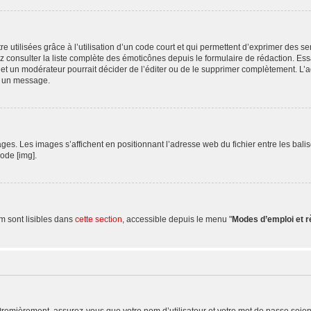
 utilisées grâce à l’utilisation d’un code court et qui permettent d’exprimer des sen
uvez consulter la liste complète des émoticônes depuis le formulaire de rédaction.
et un modérateur pourrait décider de l’éditer ou de le supprimer complètement. L’a
s un message.
. Les images s’affichent en positionnant l’adresse web du fichier entre les balises
de [img].
m sont lisibles dans
cette section
, accessible depuis le menu "
Modes d’emploi et 
Premièrement, assurez-vous que votre nom d’utilisateur et votre mot de passe soient c