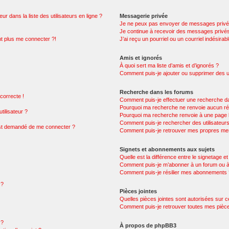
 dans la liste des utilisateurs en ligne ?
Messagerie privée
Je ne peux pas envoyer de messages privé
Je continue à recevoir des messages privés 
nt plus me connecter ?!
J’ai reçu un pourriel ou un courriel indésirab
Amis et ignorés
À quoi sert ma liste d’amis et d’ignorés ?
Comment puis-je ajouter ou supprimer des uti
Recherche dans les forums
 correcte !
Comment puis-je effectuer une recherche d
Pourquoi ma recherche ne renvoie aucun rés
ilisateur ?
Pourquoi ma recherche renvoie à une page 
Comment puis-je rechercher des utilisateur
 m’est demandé de me connecter ?
Comment puis-je retrouver mes propres mes
Signets et abonnements aux sujets
Quelle est la différence entre le signetage e
Comment puis-je m’abonner à un forum ou à 
Comment puis-je résilier mes abonnements
 ?
Pièces jointes
Quelles pièces jointes sont autorisées sur 
Comment puis-je retrouver toutes mes pièce
 ?
À propos de phpBB3