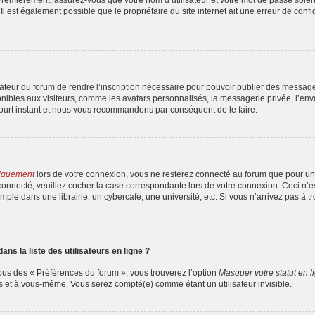
l est également possible que le propriétaire du site internet ait une erreur de config
strateur du forum de rendre l’inscription nécessaire pour pouvoir publier des messag
ibles aux visiteurs, comme les avatars personnalisés, la messagerie privée, l’envoi
court instant et nous vous recommandons par conséquent de le faire.
iquement
lors de votre connexion, vous ne resterez connecté au forum que pour une
er connecté, veuillez cocher la case correspondante lors de votre connexion. Ceci 
ple dans une librairie, un cybercafé, une université, etc. Si vous n’arrivez pas à tr
s la liste des utilisateurs en ligne ?
ous des « Préférences du forum », vous trouverez l’option
Masquer votre statut en l
s et à vous-même. Vous serez compté(e) comme étant un utilisateur invisible.