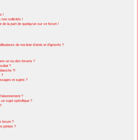
s !
non sollicités !
le de la part de quelqu’un sur ce forum !
lisateurs de ma liste d’amis et d’ignorés ?
ans un ou des forums ?
ultat ?
blanche ?!
s ?
sages et sujets ?
t l’abonnement ?
un sujet spécifique ?
 ?
ce forum ?
s jointes ?