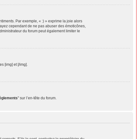
timents. Par exemple, « :) » exprime la joie alors
 Essayez cependant de ne pas abuser des émoticônes,
dministrateur du forum peut également limiter le
 [img] et [/img].
règlements
" sur l’en-tête du forum.
orrects. S’ils le sont, contactez le propriétaire du