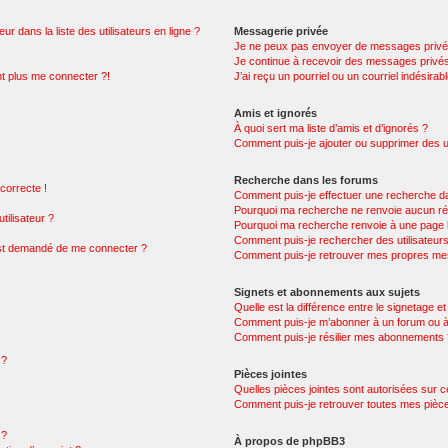
 dans la liste des utilisateurs en ligne ?
Messagerie privée
Je ne peux pas envoyer de messages privé
Je continue à recevoir des messages privés 
nt plus me connecter ?!
J’ai reçu un pourriel ou un courriel indésirab
Amis et ignorés
À quoi sert ma liste d’amis et d’ignorés ?
Comment puis-je ajouter ou supprimer des uti
Recherche dans les forums
 correcte !
Comment puis-je effectuer une recherche d
Pourquoi ma recherche ne renvoie aucun rés
ilisateur ?
Pourquoi ma recherche renvoie à une page 
Comment puis-je rechercher des utilisateur
 m’est demandé de me connecter ?
Comment puis-je retrouver mes propres mes
Signets et abonnements aux sujets
Quelle est la différence entre le signetage e
Comment puis-je m’abonner à un forum ou à 
Comment puis-je résilier mes abonnements
 ?
Pièces jointes
Quelles pièces jointes sont autorisées sur 
Comment puis-je retrouver toutes mes pièce
 ?
À propos de phpBB3