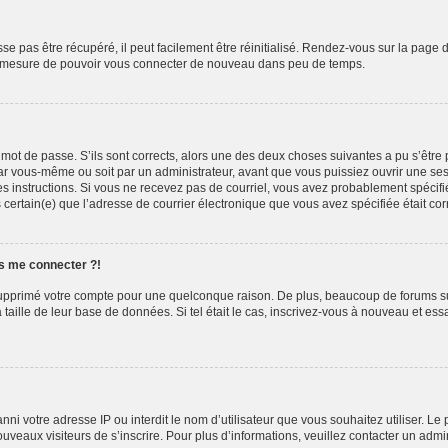
e pas être récupéré, il peut facilement être réinitialisé. Rendez-vous sur la page 
 en mesure de pouvoir vous connecter de nouveau dans peu de temps.
e mot de passe. S’ils sont corrects, alors une des deux choses suivantes a pu s’êtr
par vous-même ou soit par un administrateur, avant que vous puissiez ouvrir une sess
z les instructions. Si vous ne recevez pas de courriel, vous avez probablement spéc
êtes certain(e) que l’adresse de courrier électronique que vous avez spécifiée était c
us me connecter ?!
u supprimé votre compte pour une quelconque raison. De plus, beaucoup de forums su
a taille de leur base de données. Si tel était le cas, inscrivez-vous à nouveau et es
t banni votre adresse IP ou interdit le nom d’utilisateur que vous souhaitez utiliser. 
ouveaux visiteurs de s’inscrire. Pour plus d’informations, veuillez contacter un admi