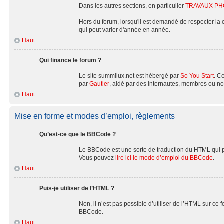
Dans les autres sections, en particulier
TRAVAUX P
Hors du forum, lorsqu'il est demandé de respecter la 
qui peut varier d'année en année.
Haut
Qui finance le forum ?
Le site summilux.net est hébergé par
So You Start
. C
par
Gautier
, aidé par des internautes, membres ou no
Haut
Mise en forme et modes d’emploi, règlements
Qu’est-ce que le BBCode ?
Le BBCode est une sorte de traduction du HTML qui pe
Vous pouvez
lire ici le mode d’emploi du BBCode
.
Haut
Puis-je utiliser de l’HTML ?
Non, il n’est pas possible d’utiliser de l’HTML sur ce
BBCode.
Haut