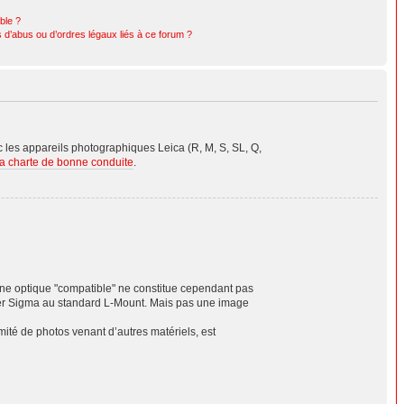
ible ?
 d’abus ou d’ordres légaux liés à ce forum ?
les appareils photographiques Leica (R, M, S, SL, Q,
la charte de bonne conduite
.
'une optique "compatible" ne constitue cependant pas
er Sigma au standard L-Mount. Mais pas une image
té de photos venant d’autres matériels, est