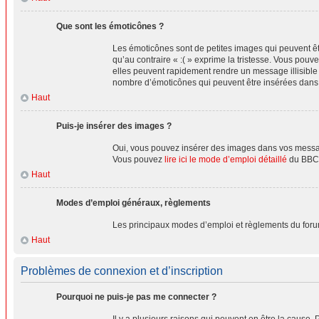
Que sont les émoticônes ?
Les émoticônes sont de petites images qui peuvent être
qu’au contraire « :( » exprime la tristesse. Vous po
elles peuvent rapidement rendre un message illisible 
nombre d’émoticônes qui peuvent être insérées dan
Haut
Puis-je insérer des images ?
Oui, vous pouvez insérer des images dans vos messages
Vous pouvez
lire ici le mode d’emploi détaillé
du BBCo
Haut
Modes d’emploi généraux, règlements
Les principaux modes d’emploi et règlements du foru
Haut
Problèmes de connexion et d’inscription
Pourquoi ne puis-je pas me connecter ?
Il y a plusieurs raisons qui peuvent en être la cause. 