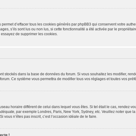
s permet d’effacer tous les cookies générés par phpBB3 qui conservent votre authen
ges, s’ils sont lus ou non lus, si cette fonctionnalité a été activée par le propriét
 essayez de supprimer les cookies.
 sont stockés dans la base de données du forum. Si vous souhaitez les modifier, rend
 forum. Ce système vous permettra de modifier tous vos réglages et toutes vos préf
fuseau horaire différent de celui dans lequel vous êtes. Si tel était le cas, rendez-vo
 adéquate, par exemple Londres, Paris, New York, Sydney, etc. Veuillez noter que l
Si vous n’êtes pas inscrit, c’est l’occasion idéale de le faire.
ecte !