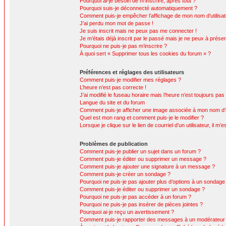
Pourquoi ai-je besoin de m’inscrire, après tout ?
Pourquoi suis-je déconnecté automatiquement ?
Comment puis-je empêcher l’affichage de mon nom d’utilisateur
J’ai perdu mon mot de passe !
Je suis inscrit mais ne peux pas me connecter !
Je m’étais déjà inscrit par le passé mais je ne peux à prése
Pourquoi ne puis-je pas m’inscrire ?
À quoi sert « Supprimer tous les cookies du forum » ?
Préférences et réglages des utilisateurs
Comment puis-je modifier mes réglages ?
L’heure n’est pas correcte !
J’ai modifié le fuseau horaire mais l’heure n’est toujours pas
Langue du site et du forum
Comment puis-je afficher une image associée à mon nom d’ut
Quel est mon rang et comment puis-je le modifier ?
Lorsque je clique sur le lien de courriel d’un utilisateur, il
Problèmes de publication
Comment puis-je publier un sujet dans un forum ?
Comment puis-je éditer ou supprimer un message ?
Comment puis-je ajouter une signature à un message ?
Comment puis-je créer un sondage ?
Pourquoi ne puis-je pas ajouter plus d’options à un sondage
Comment puis-je éditer ou supprimer un sondage ?
Pourquoi ne puis-je pas accéder à un forum ?
Pourquoi ne puis-je pas insérer de pièces jointes ?
Pourquoi ai-je reçu un avertissement ?
Comment puis-je rapporter des messages à un modérateur