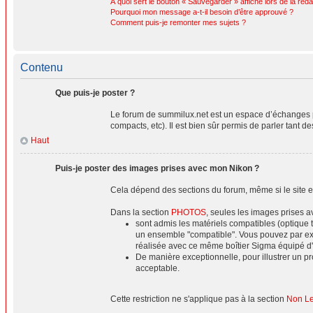
À quoi sert le bouton « Sauvegarder » affiché lors de la réda
Pourquoi mon message a-t-il besoin d’être approuvé ?
Comment puis-je remonter mes sujets ?
Contenu
Que puis-je poster ?
Le forum de summilux.net est un espace d’échanges p
compacts, etc). Il est bien sûr permis de parler tant d
Haut
Puis-je poster des images prises avec mon Nikon ?
Cela dépend des sections du forum, même si le site es
Dans la section
PHOTOS
, seules les images prises 
sont admis les matériels compatibles (optique 
un ensemble "compatible". Vous pouvez par ex
réalisée avec ce même boîtier Sigma équipé d
De manière exceptionnelle, pour illustrer un 
acceptable.
Cette restriction ne s'applique pas à la section
Non Lei