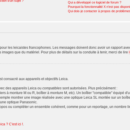
ction d’un sujet ?
Qui a développé ce logiciel de forum ?
Pourquoi la fonctionnalité X n’est pas dispon
Qui dois-je contacter à propos de problèmes
our les leicaistes francophones. Les messages doivent donc avoir un rapport avec 
es images que du matériel. Pour plus de détails sur la conduite à tenir, merci de lire
t consacré aux appareils et objectifs Leica.
avec des appareils Leica ou
compatibles
sont autorisées. Plus précisément :
tiers à monture M ou R, boîtier à monture M, etc). Un boîtier "compatible" équipé d
emple montrer une image réalisée avec une optique Leica SL montée sur un boîti
'une optique Panasonic.
propos ou compléter un ensemble cohérent, comme pour un reportage, un nombre limi
ca ? C'est ici !
.