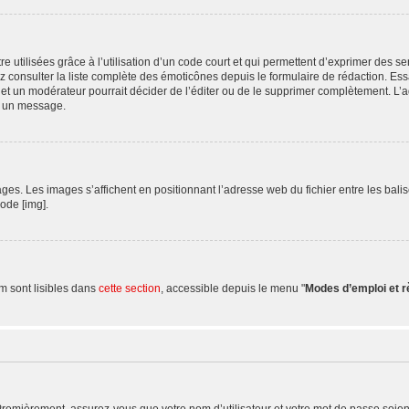
 utilisées grâce à l’utilisation d’un code court et qui permettent d’exprimer des sen
uvez consulter la liste complète des émoticônes depuis le formulaire de rédaction.
et un modérateur pourrait décider de l’éditer ou de le supprimer complètement. L’a
s un message.
. Les images s’affichent en positionnant l’adresse web du fichier entre les balises
de [img].
m sont lisibles dans
cette section
, accessible depuis le menu "
Modes d’emploi et 
Premièrement, assurez-vous que votre nom d’utilisateur et votre mot de passe soient c