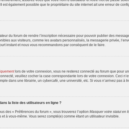
l est également possible que le propriétaire du site internet ait une erreur de config
strateur du forum de rendre l’inscription nécessaire pour pouvoir publier des messag
ibles aux visiteurs, comme les avatars personnalisés, la messagerie privée, l’envoi
court instant et nous vous recommandons par conséquent de le faire.
iquement
lors de votre connexion, vous ne resterez connecté au forum que pour une
er connecté, veuillez cocher la case correspondante lors de votre connexion. Ceci 
ple dans une librairie, un cybercafé, une université, etc. Si vous n’arrivez pas à tr
s la liste des utilisateurs en ligne ?
ous des « Préférences du forum », vous trouverez l’option
Masquer votre statut en l
s et à vous-même. Vous serez compté(e) comme étant un utilisateur invisible.