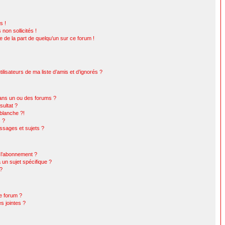
s !
non sollicités !
le de la part de quelqu’un sur ce forum !
lisateurs de ma liste d’amis et d’ignorés ?
ans un ou des forums ?
ultat ?
blanche ?!
s ?
sages et sujets ?
t l’abonnement ?
un sujet spécifique ?
 ?
ce forum ?
s jointes ?